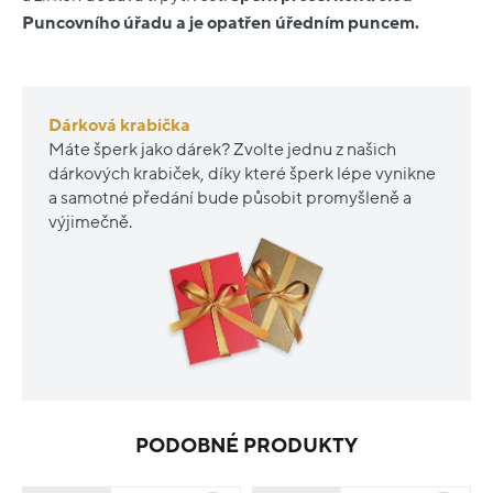
Puncovního úřadu a je opatřen úředním puncem.
Dárková krabička
Máte šperk jako dárek? Zvolte jednu z našich
dárkových krabiček, díky které šperk lépe vynikne
a samotné předání bude působit promyšleně a
výjimečně.
PODOBNÉ PRODUKTY