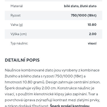
Materiál
bílé zlato
,
žluté zlato
Ryzost
750/1000 (18kt)
Vaha (g)
10.80
Výška (cm)
2.00
Typ náušnic
visací
DETAILNÍ POPIS
Náušnice kombinované zlato jsou vyrobeny z kombinace
žlutého a bílého zlata s ryzostí 750/1000 (18kt) a
hmotností 10.80 gramů. Design zahrnuje centrální zirkon.
Šperk dosahuje výšky 2.00 cm. Konstrukce náušnic je
visací, s použitím klenotnické klipsy jako zapínání. Tvar a
povrchová úprava zvýrazňují kontrast mezi zlatými prvky,
a zirkon dodává třpytivost.
Šperk prošel kontrolou