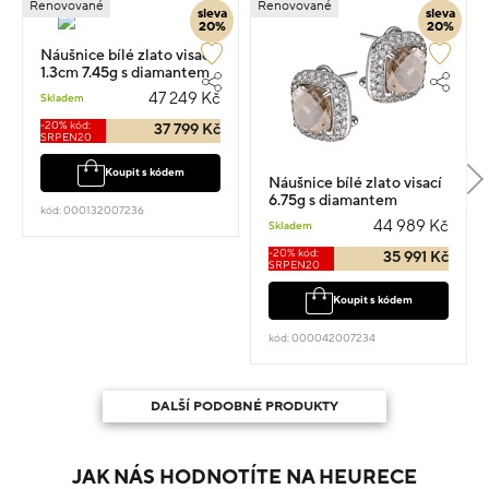
Renovované
Renovované
sleva
sleva
20%
20%
Náušnice bílé zlato visací
1.3cm 7.45g s diamantem
0.840ct
47 249 Kč
Skladem
-20% kód:
37 799 Kč
SRPEN20
Koupit s kódem
Náušnice bílé zlato visací
6.75g s diamantem
kód: 000132007236
0.500ct
44 989 Kč
Skladem
-20% kód:
35 991 Kč
SRPEN20
Koupit s kódem
kód: 000042007234
DALŠÍ PODOBNÉ PRODUKTY
JAK NÁS HODNOTÍTE NA HEURECE