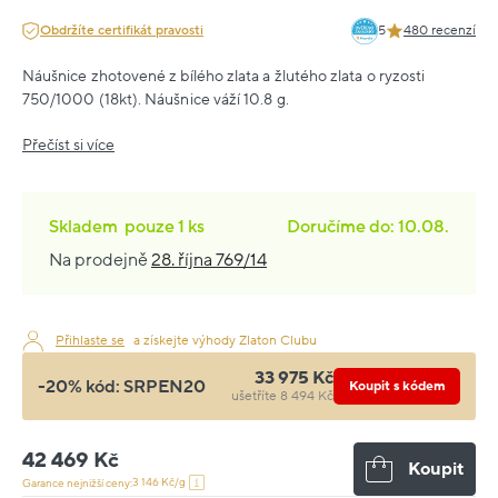
Obdržíte certifikát pravosti
5
480 recenzí
Náušnice zhotovené z bílého zlata a žlutého zlata o ryzosti
750/1000 (18kt). Náušnice váží 10.8 g.
Přečíst si více
Skladem
pouze
1 ks
Doručíme do: 10.08.
Na prodejně
28. října 769/14
Přihlaste se
a získejte výhody Zlaton Clubu
33 975 Kč
-20% kód:
SRPEN20
Koupit s kódem
ušetříte 8 494 Kč
42 469 Kč
Koupit
3 146 Kč/g
Garance nejnižší ceny: