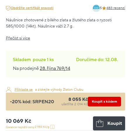
Obdržíte certifikát pravosti
5
483 recenzí
Náušnice zhotovené z bílého zlata a žlutého zlata o ryzosti
585/1000 (14kt). Náušnice váží 2.7 g.
Přečíst si více
Skladem
pouze
1 ks
Doručíme do: 12.08.
Na prodejně
28. října 769/14
Přihlaste se
a získejte výhody Zlaton Clubu
8 055 Kč
-20% kód:
SRPEN20
Koupit s kódem
ušetříte 2 014 Kč
10 069 Kč
Koupit
2 983 Kč/g
Garance nejnižší ceny: