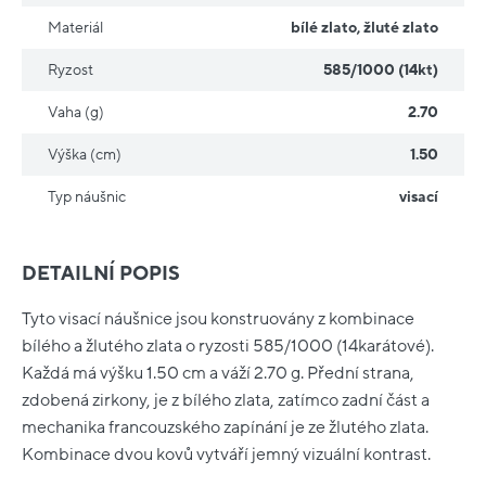
Materiál
bílé zlato
,
žluté zlato
Ryzost
585/1000 (14kt)
Vaha (g)
2.70
Výška (cm)
1.50
Typ náušnic
visací
DETAILNÍ POPIS
Tyto visací náušnice jsou konstruovány z kombinace
bílého a žlutého zlata o ryzosti 585/1000 (14karátové).
Každá má výšku 1.50 cm a váží 2.70 g. Přední strana,
zdobená zirkony, je z bílého zlata, zatímco zadní část a
mechanika francouzského zapínání je ze žlutého zlata.
Kombinace dvou kovů vytváří jemný vizuální kontrast.