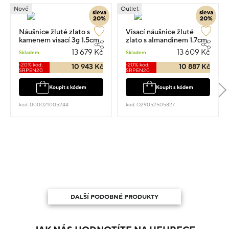
Nové
Outlet
sleva
sleva
20%
20%
Náušnice žluté zlato s
Visací náušnice žluté
kamenem visací 3g 1.5cm
zlato s almandinem 1.7cm
3.6g
13 679 Kč
13 609 Kč
Skladem
Skladem
-20% kód:
-20% kód:
10 943 Kč
10 887 Kč
SRPEN20
SRPEN20
Koupit s kódem
Koupit s kódem
kód: 000021005244
kód: O29052505827
DALŠÍ PODOBNÉ PRODUKTY