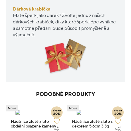
Dárková krabička
Máte šperk jako dárek? Zvolte jednu z našich
dárkových krabiček, díky které šperk lépe vynikne
a samotné předání bude působit promyšleně a
výjimečně.
PODOBNÉ PRODUKTY
Nové
Nové
sleva
sleva
20%
20%
Náušnice žluté zlato
Náušnice žluté zlato s
obdélní osazené kameny
dekorem 5.6cm 3.3g
2.8cm 3.35g