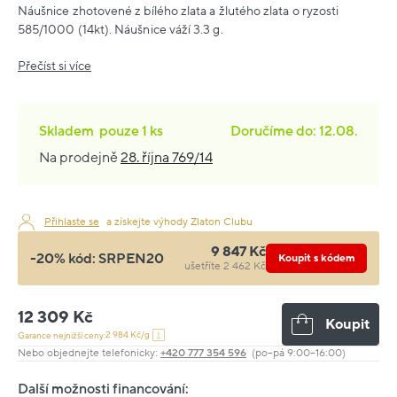
Náušnice zhotovené z bílého zlata a žlutého zlata o ryzosti
585/1000 (14kt). Náušnice váží 3.3 g.
Přečíst si více
Skladem
pouze
1 ks
Doručíme do: 12.08.
Na prodejně
28. října 769/14
Přihlaste se
a získejte výhody Zlaton Clubu
9 847 Kč
-20% kód:
SRPEN20
Koupit s kódem
ušetříte 2 462 Kč
12 309 Kč
Koupit
2 984 Kč/g
Garance nejnižší ceny:
Nebo objednejte telefonicky:
+420 777 354 596
(po–pá 9:00–16:00)
Další možnosti financování: