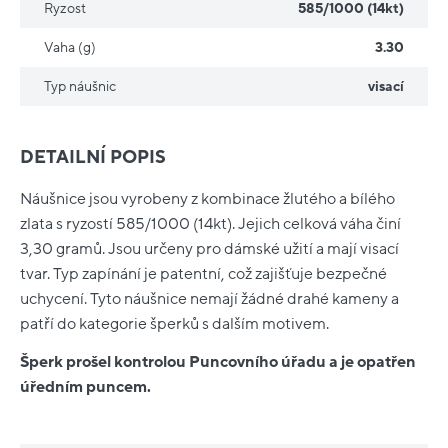
Ryzost
585/1000 (14kt)
Vaha (g)
3.30
Typ náušnic
visací
DETAILNÍ POPIS
Náušnice jsou vyrobeny z kombinace žlutého a bílého
zlata s ryzostí 585/1000 (14kt). Jejich celková váha činí
3,30 gramů. Jsou určeny pro dámské užití a mají visací
tvar. Typ zapínání je patentní, což zajišťuje bezpečné
uchycení. Tyto náušnice nemají žádné drahé kameny a
patří do kategorie šperků s dalším motivem.
Šperk prošel kontrolou Puncovního úřadu a je opatřen
úředním puncem.