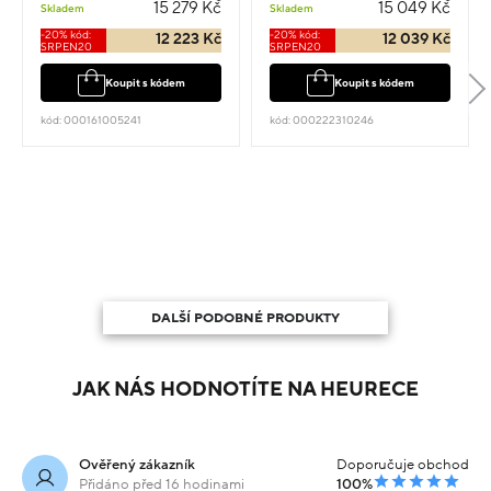
15 279 Kč
15 049 Kč
Skladem
Skladem
-20% kód:
-20% kód:
12 223 Kč
12 039 Kč
SRPEN20
SRPEN20
Koupit s kódem
Koupit s kódem
kód: 000161005241
kód: 000222310246
DALŠÍ PODOBNÉ PRODUKTY
JAK NÁS HODNOTÍTE NA HEURECE
Ověřený zákazník
Doporučuje obchod
Přidáno před 16 hodinami
100%