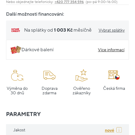
Nebo objednejte telefonicky:
+420 777 354 596
(po–pá 9:00–16:00)
Další možnosti financování:
Na splátky od
1 003 Kč
měsíčně
Vybrat splátky
Dárkové balení
Více informací
Výměna do
Doprava
Ověřeno
Česká firma
30 dnů
zdarma
zákazníky
PARAMETRY
Jakost
nové