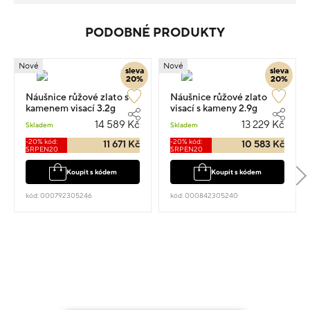
PODOBNÉ PRODUKTY
Nové
Nové
sleva
sleva
20%
20%
Náušnice růžové zlato s
Náušnice růžové zlato
kamenem visací 3.2g
visací s kameny 2.9g
1.6cm
14 589 Kč
13 229 Kč
Skladem
Skladem
-20% kód:
-20% kód:
11 671 Kč
10 583 Kč
SRPEN20
SRPEN20
Koupit s kódem
Koupit s kódem
kód: 000792305246
kód: 000842305240