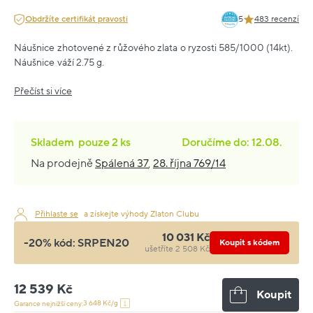
Obdržíte certifikát pravosti
5
483 recenzí
Náušnice zhotovené z růžového zlata o ryzosti 585/1000 (14kt).
Náušnice váží 2.75 g.
Přečíst si více
Skladem
pouze
2 ks
Doručíme do: 12.08.
Na prodejně
Spálená 37
,
28. října 769/14
Přihlaste se
a získejte výhody Zlaton Clubu
10 031 Kč
-20% kód:
SRPEN20
Koupit s kódem
ušetříte 2 508 Kč
12 539 Kč
Koupit
3 648 Kč/g
Garance nejnižší ceny: