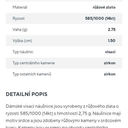
Materiál
růžové zlato
Ryzost
585/1000 (14kt)
Vaha (g)
2.75
Výška (cm)
1.50
Typ náušnic
visací
Typ centrálního kamene
zirkon
Typ ostatních kamenů
zirkon
DETAILNÍ POPIS
Dámské visací náušnice jsou vyrobeny z růžového zlata o
ryzosti 585/1000 (14kt) s hmotností 2,75 g. Náušnice mají
motiv srdce a jsou zdobeny růžovými kameny v srdcovém
tvaru. Kameny jsou osazeny po obvodu centrálního