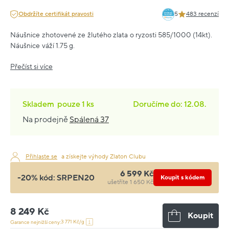
Obdržíte certifikát pravosti
5
483 recenzí
Náušnice zhotovené ze žlutého zlata o ryzosti 585/1000 (14kt).
Náušnice váží 1.75 g.
Přečíst si více
Skladem
pouze
1 ks
Doručíme do: 12.08.
Na prodejně
Spálená 37
Přihlaste se
a získejte výhody Zlaton Clubu
6 599 Kč
-20% kód:
SRPEN20
Koupit s kódem
ušetříte 1 650 Kč
8 249 Kč
Koupit
3 771 Kč/g
Garance nejnižší ceny: