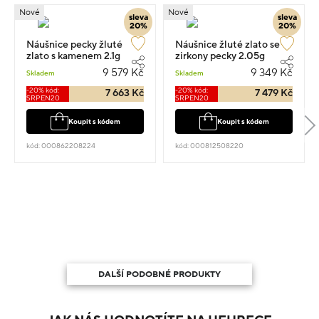
Nové
Nové
sleva
sleva
20%
20%
Náušnice pecky žluté
Náušnice žluté zlato se
zlato s kamenem 2.1g
zirkony pecky 2.05g
9 579 Kč
9 349 Kč
Skladem
Skladem
-20% kód:
-20% kód:
7 663 Kč
7 479 Kč
SRPEN20
SRPEN20
Koupit s kódem
Koupit s kódem
kód: 000862208224
kód: 000812508220
DALŠÍ PODOBNÉ PRODUKTY