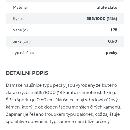
Materiál
žluté zlato
Ryzost
585/1000 (14kt)
Vaha (g)
1.75
Šířka (cm)
0.60
Typ náušnic
pecky
DETAILNÍ POPIS
Dámské náušnice typu pecky jsou vyrobeny ze žlutého
zlata o ryzosti 585/1000 (14 karátů) s hmotností 1.75 g.
Šířka šperku je 0.60 cm. Náušnice mají středový růžový
kámen, který je obklopen řadou menších čirých kamenů.
Zapínání je řešeno šroubkem typu balónek, což zajišťuje
spolehlivé upevnění. Typ kamene není blíže určený.