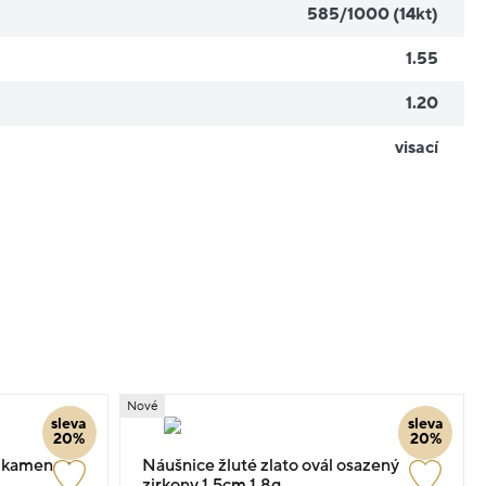
585/1000 (14kt)
1.55
1.20
visací
Nové
sleva
sleva
20%
20%
 s kamenem
Náušnice žluté zlato ovál osazený
zirkony 1.5cm 1.8g