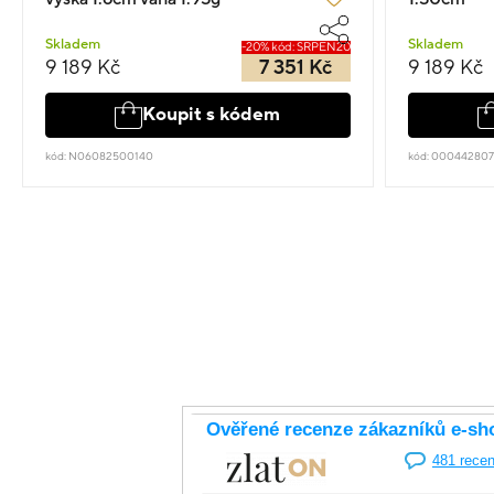
Skladem
Skladem
-20% kód: SRPEN20
9 189 Kč
7 351 Kč
9 189 Kč
Koupit s kódem
kód: N06082500140
kód: 00044280