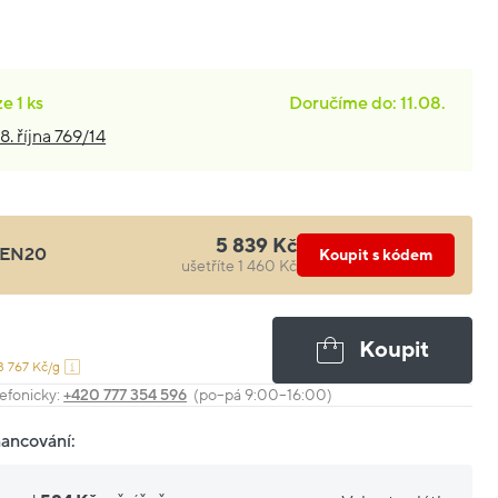
ze
1 ks
Doručíme do: 11.08.
8. října 769/14
5 839 Kč
EN20
Koupit s kódem
ušetříte 1 460 Kč
Koupit
3 767 Kč/g
efonicky:
+420 777 354 596
(po–pá 9:00–16:00)
nancování: