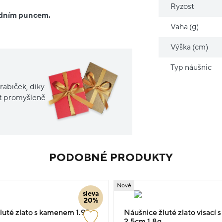
Ryzost
ředním puncem.
Vaha (g)
Výška (cm)
Typ náušnic
rabiček, díky
it promyšleně
PODOBNÉ PRODUKTY
Nové
sleva
20%
luté zlato s kamenem 1.95g
Náušnice žluté zlato visací
2.5cm 1.8g