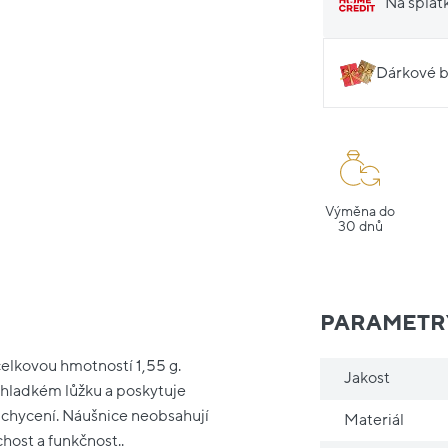
Na splát
Dárkové b
Výměna do
30 dnů
PARAMETR
celkovou hmotností 1,55 g.
Jakost
v hladkém lůžku a poskytuje
uchycení. Náušnice neobsahují
Materiál
host a funkčnost..