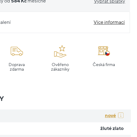
ky od
584 Kč
měsíčně
Vybrat splátky
alení
Více informací
Doprava
Ověřeno
Česká firma
zdarma
zákazníky
Y
nové
žluté zlato