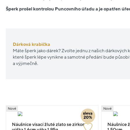
Šperk prošel kontrolou Puncovního úřadu a je opatřen ú
Dárková krabička
Máte šperk jako dárek? Zvolte jednu z našich dárkových k
které šperk lépe vynikne a samotné předání bude působ
a výjimečně.
Nové
Nové
sleva
20%
Náušnice visací žluté zlato se zirkony
Náušnice ž
výška 1.6cm váha 1.95g
1.50cm