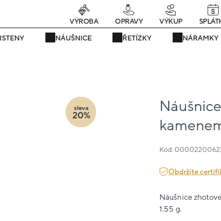
rávě teď! - 20 % na vše! Kód: SRPEN20
24 dní : 19h : 39m : 56
VÝROBA
OPRAVY
VÝKUP
SPLÁT
RSTENY
NÁUŠNICE
ŘETÍZKY
NÁRAMKY
Náušnice 
sleva
20%
kamenem 
Kód: 0000220062
Obdržíte certifi
Náušnice zhotoven
1.55 g.