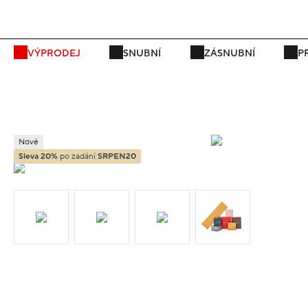
P
VÝPRODEJ
SNUBNÍ
ZÁSNUBNÍ
P
Nové
Sleva 20%
po zadání
SRPEN20