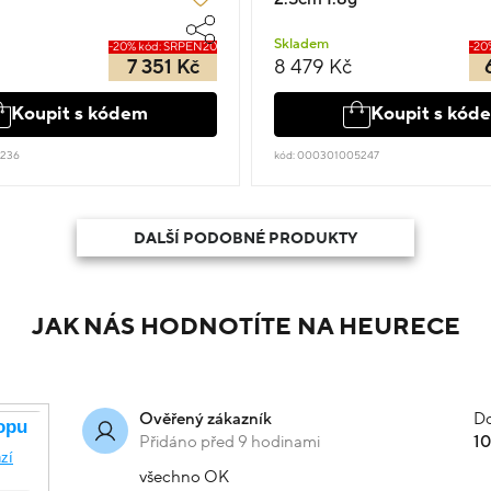
Skladem
-20% kód: SRPEN20
-20
7 351 Kč
8 479 Kč
Koupit s kódem
Koupit s kód
7236
kód: 000301005247
DALŠÍ PODOBNÉ PRODUKTY
JAK NÁS HODNOTÍTE NA HEURECE
Do
Ověřený zákazník
Přidáno před 9 hodinami
1
všechno OK