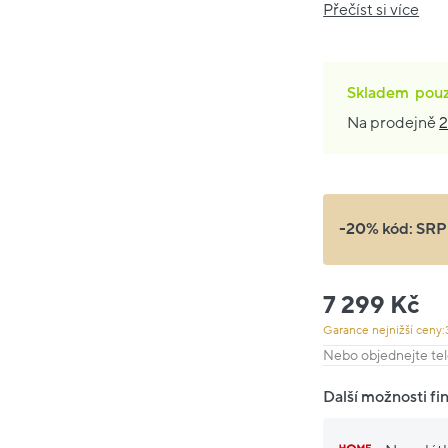
Přečíst si více
Skladem
pou
Na prodejně
2
-20% kód:
SRP
7 299 Kč
Garance nejnižší ceny:
Nebo objednejte tel
Další možnosti fi