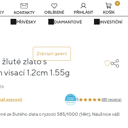
0
s
KY
OBLÍBENÉ
PŘIHLÁSIT
KOŠÍK
KONTAKTY
PŘÍVĚSKY
DIAMANTOVÉ
INVESTIČNÍ
Zobrazit galerii
žluté zlato s
visací 1.2cm 1.55g
26
kát pravosti
5
481 recenzí
é ze žlutého zlata o ryzosti 585/1000 (14kt). Náušnice váží