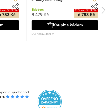
Skladem
% kód: SRPEN20
-20% kód: SRPEN20
6 783 Kč
8 479 Kč
6 783 Kč
em
Koupit s kódem
kód: 000941402253
poručuje obchod
00%