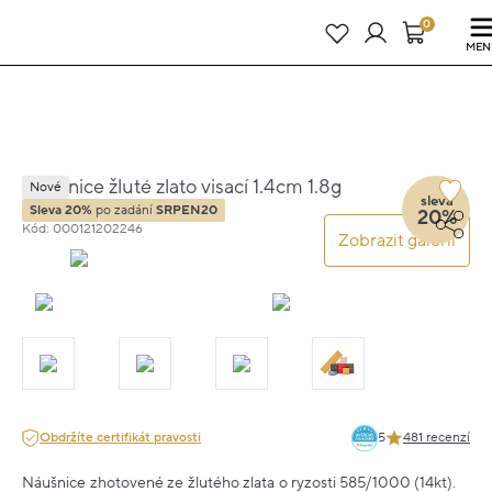
Právě teď! - 20 % na vše! Kód: SRPEN20
24 dní : 23h : 32m : 36s
0
MEN
Náušnice žluté zlato visací 1.4cm 1.8g
Nové
sleva
Sleva 20%
po zadání
SRPEN20
20%
Kód: 000121202246
Zobrazit galerii
Obdržíte certifikát pravosti
5
481 recenzí
Náušnice zhotovené ze žlutého zlata o ryzosti 585/1000 (14kt).