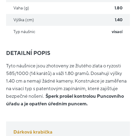
Vaha (g)
1.80
Výška (cm)
1.40
Typ náušnic
visací
DETAILNÍ POPIS
Tyto náušnice jsou zhotoveny ze žlutého zlata o ryzosti
585/1000 (14 karátů) a váží 1.80 gramů. Dosahují výšky
1.40 cm a nemají žádné kameny. Konstrukce je zaměřena
na visací typ s patentovým zapínáním, které zajišťuje
bezpečné nošení.
Šperk prošel kontrolou Puncovního
úřadu a je opatřen úředním puncem.
Dárková krabička