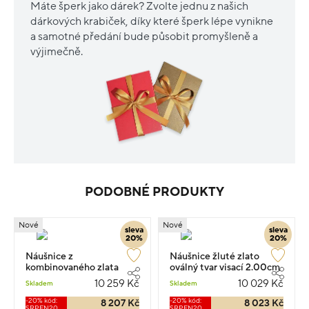
Máte šperk jako dárek? Zvolte jednu z našich
dárkových krabiček, díky které šperk lépe vynikne
a samotné předání bude působit promyšleně a
výjimečně.
PODOBNÉ PRODUKTY
Nové
Nové
sleva
sleva
20%
20%
Náušnice z
Náušnice žluté zlato
kombinovaného zlata
oválný tvar visací 2.00cm
kapka 4cm 2.25g
2.2g
10 259 Kč
10 029 Kč
Skladem
Skladem
-20% kód:
-20% kód:
8 207 Kč
8 023 Kč
SRPEN20
SRPEN20