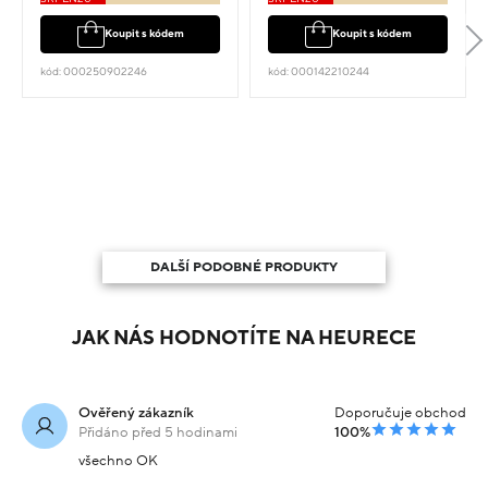
Koupit s kódem
Koupit s kódem
kód: 000250902246
kód: 000142210244
DALŠÍ PODOBNÉ PRODUKTY
JAK NÁS HODNOTÍTE NA HEURECE
Ověřený zákazník
Doporučuje obchod
Přidáno před 5 hodinami
100%
všechno OK