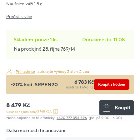
Náušnice váží 1.8 g.
Přečíst si více
Skladem
pouze
1 ks
Doručíme do: 11.08.
Na prodejně
28. října 769/14
Přihlaste se
a získejte výhody Zlaton Clubu
6 783 Kč
-20% kód:
SRPEN20
Koupit s kódem
ušetříte 1 696 Kč
8 479 Kč
Koupit
3 768 Kč/g
Garance nejnižší ceny:
Nebo objednejte telefonicky:
+420 777 354 596
(po–pá 9:00–16:00)
Další možnosti financování: