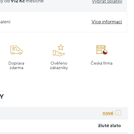
ky od
912 Kč
měsíčně
Vybrat splátky
alení
Více informací
Doprava
Ověřeno
Česká firma
zdarma
zákazníky
Y
nové
žluté zlato