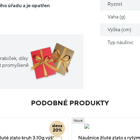
Ryzost
ího úřadu a je opatřen
Vaha (g)
Výška (cm)
Typ náušnic
rabiček, díky
it promyšleně
PODOBNÉ PRODUKTY
Nové
sleva
20%
uté zlato kruh 3.10g výška
Náušnice žluté zlato s rytý