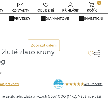
0
s
KY
OBLÍBENÉ
PŘIHLÁSIT
KOŠÍK
KONTAKTY
PŘÍVĚSKY
DIAMANTOVÉ
INVESTIČNÍ
Zobrazit galerii
žluté zlato kruhy
5g
38
kát pravosti
5
480 recenzí
é ze žlutého zlata o ryzosti 585/1000 (14kt). Náušnice váží