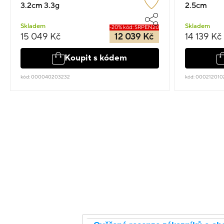
3.2cm 3.3g
2.5cm
Skladem
Skladem
-20% kód: SRPEN20
15 049 Kč
12 039 Kč
14 139 Kč
Koupit s kódem
kód: 000040203232
kód: 000212010