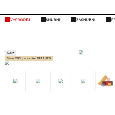
P
VÝPRODEJ
SNUBNÍ
ZÁSNUBNÍ
P
Nové
Sleva 20%
po zadání
SRPEN20