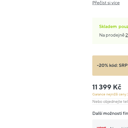
Přečíst si více
Skladem
pou
Na prodejně
2
-20% kód:
SRP
11 399 Kč
Garance nejnižší ceny:
Nebo objednejte tel
Další možnosti fi