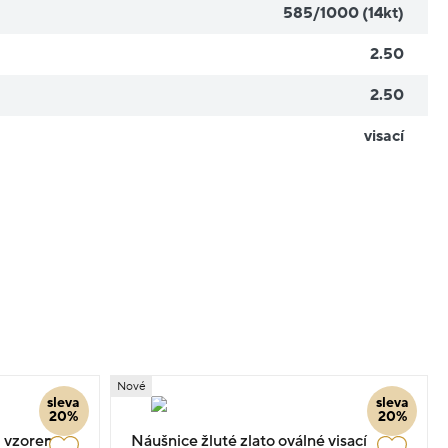
585/1000 (14kt)
2.50
2.50
visací
Nové
sleva
sleva
20%
20%
m vzorem
Náušnice žluté zlato oválné visací