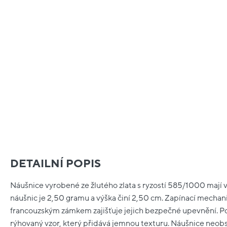
DETAILNÍ POPIS
Náušnice vyrobené ze žlutého zlata s ryzostí 585/1000 mají vi
náušnic je 2,50 gramu a výška činí 2,50 cm. Zapínací mechan
francouzským zámkem zajišťuje jejich bezpečné upevnění. P
rýhovaný vzor, který přidává jemnou texturu. Náušnice neob