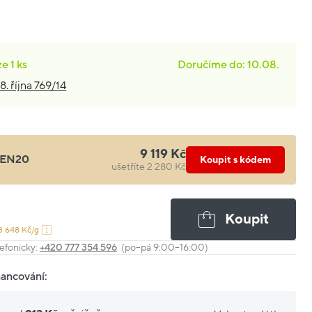
ze
1 ks
Doručíme do: 10.08.
8. října 769/14
9 119 Kč
EN20
Koupit s kódem
ušetříte 2 280 Kč
Koupit
3 648 Kč/g
efonicky:
+420 777 354 596
(po–pá 9:00–16:00)
nancování: