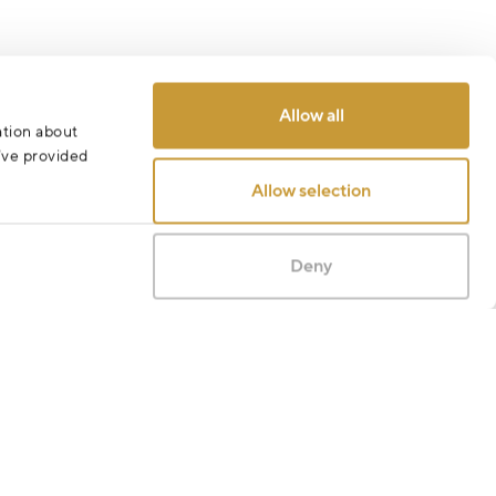
Allow all
ation about
u’ve provided
Allow selection
Deny