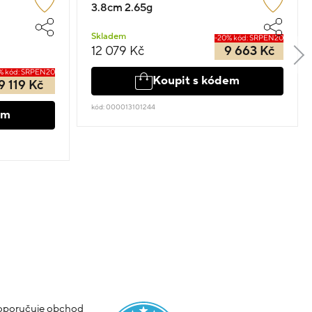
3.8cm 2.65g
Skladem
-20% kód: SRPEN20
12 079 Kč
9 663 Kč
% kód: SRPEN20
Koupit s kódem
9 119 Kč
kód: 000013101244
em
poručuje obchod