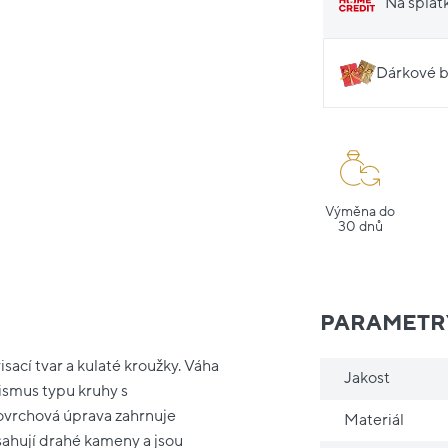
Na splát
Dárkové b
Výměna do
30 dnů
PARAMETR
sací tvar a kulaté kroužky. Váha
Jakost
ismus typu kruhy s
ovrchová úprava zahrnuje
Materiál
sahují drahé kameny a jsou