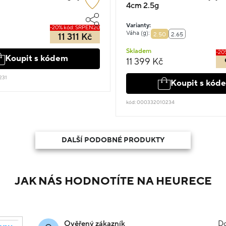
4cm 2.5g
Varianty:
-20% kód: SRPEN20
Váha (g):
2.50
2.65
11 311 Kč
Skladem
-20
Koupit s kódem
11 399 Kč
231
Koupit s kód
kód: 000332010234
DALŠÍ PODOBNÉ PRODUKTY
JAK NÁS HODNOTÍTE NA HEURECE
Do
Ověřený zákazník