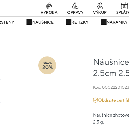
rávě teď! - 20 % na vše! Kód: SRPEN20
25 dní : 20h : 56m : 03
VÝROBA
OPRAVY
VÝKUP
SPLÁT
RSTENY
NÁUŠNICE
ŘETÍZKY
NÁRAMKY
Náušnice 
sleva
20%
2.5cm 2.
Kód: 0002220102
Obdržíte certifi
Náušnice zhotoven
2.5 g.