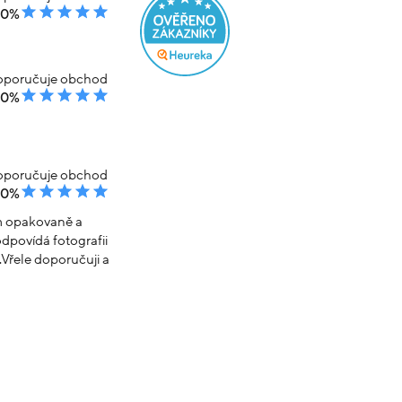
00%
poručuje obchod
00%
poručuje obchod
00%
em opakovaně a
dpovídá fotografii
Vřele doporučuji a