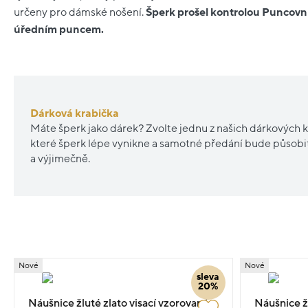
určeny pro dámské nošení.
Šperk prošel kontrolou Puncovn
úředním puncem.
Dárková krabička
Máte šperk jako dárek? Zvolte jednu z našich dárkových k
které šperk lépe vynikne a samotné předání bude působ
a výjimečně.
Nové
Nové
sleva
20%
Náušnice žluté zlato visací vzorované
Náušnice žl