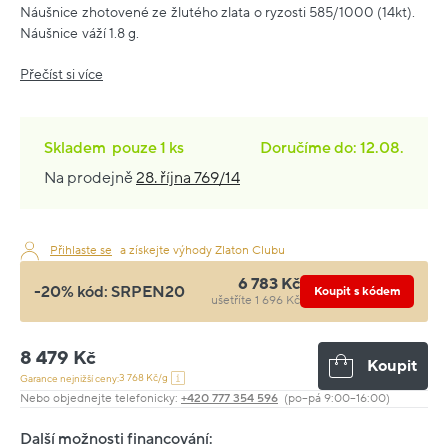
Náušnice zhotovené ze žlutého zlata o ryzosti 585/1000 (14kt).
Náušnice váží 1.8 g.
Přečíst si více
Skladem
pouze
1 ks
Doručíme do: 12.08.
Na prodejně
28. října 769/14
Přihlaste se
a získejte výhody Zlaton Clubu
6 783 Kč
-20% kód:
SRPEN20
Koupit s kódem
ušetříte 1 696 Kč
8 479 Kč
Koupit
3 768 Kč/g
Garance nejnižší ceny:
Nebo objednejte telefonicky:
+420 777 354 596
(po–pá 9:00–16:00)
Další možnosti financování: