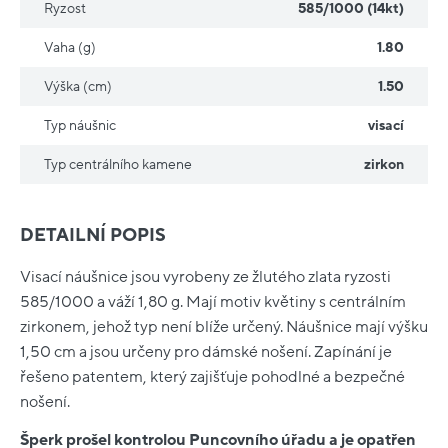
Ryzost
585/1000 (14kt)
Vaha (g)
1.80
Výška (cm)
1.50
Typ náušnic
visací
Typ centrálního kamene
zirkon
DETAILNÍ POPIS
Visací náušnice jsou vyrobeny ze žlutého zlata ryzosti
585/1000 a váží 1,80 g. Mají motiv květiny s centrálním
zirkonem, jehož typ není blíže určený. Náušnice mají výšku
1,50 cm a jsou určeny pro dámské nošení. Zapínání je
řešeno patentem, který zajišťuje pohodlné a bezpečné
nošení.
Šperk prošel kontrolou Puncovního úřadu a je opatřen