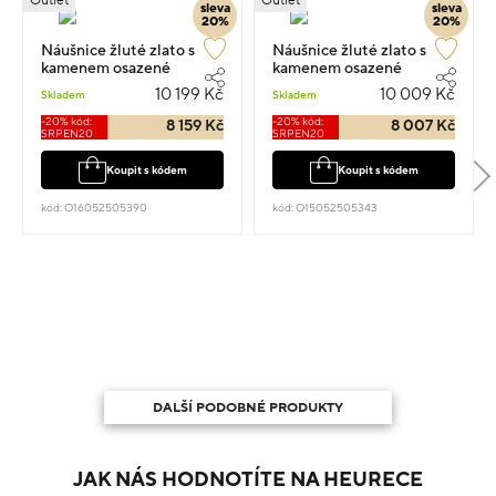
Outlet
Outlet
sleva
sleva
20%
20%
Náušnice žluté zlato s
Náušnice žluté zlato s
kamenem osazené
kamenem osazené
zirkony visací 1.6cm 2.7g
zirkony visací 1.2cm 2.65g
10 199 Kč
10 009 Kč
Skladem
Skladem
-20% kód:
-20% kód:
8 159 Kč
8 007 Kč
SRPEN20
SRPEN20
Koupit s kódem
Koupit s kódem
kód: O16052505390
kód: O15052505343
DALŠÍ PODOBNÉ PRODUKTY
JAK NÁS HODNOTÍTE NA HEURECE