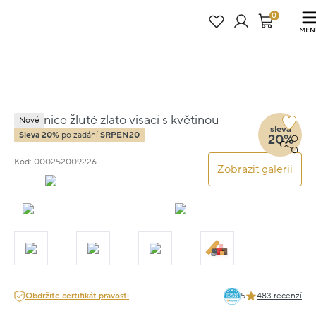
Právě teď! - 20 % na vše! Kód: SRPEN20
23 dní : 17h : 47m : 41s
0
MEN
Náušnice žluté zlato visací s květinou
Nové
sleva
1.5cm 1.8g
Sleva 20%
po zadání
SRPEN20
20%
Kód: 000252009226
Zobrazit galerii
Obdržíte certifikát pravosti
5
483 recenzí