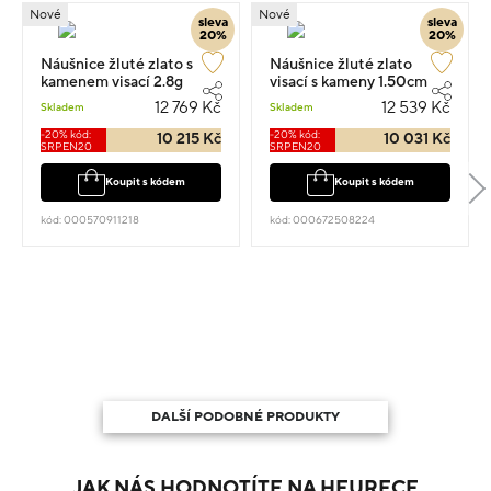
Nové
Nové
sleva
sleva
20%
20%
Náušnice žluté zlato s
Náušnice žluté zlato
kamenem visací 2.8g
visací s kameny 1.50cm
2.75g
12 769 Kč
12 539 Kč
Skladem
Skladem
-20% kód:
-20% kód:
10 215 Kč
10 031 Kč
SRPEN20
SRPEN20
Koupit s kódem
Koupit s kódem
kód: 000570911218
kód: 000672508224
DALŠÍ PODOBNÉ PRODUKTY
JAK NÁS HODNOTÍTE NA HEURECE