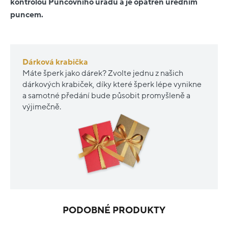
kontrolou Puncovního úřadu a je opatřen úředním
puncem.
Dárková krabička
Máte šperk jako dárek? Zvolte jednu z našich
dárkových krabiček, díky které šperk lépe vynikne
a samotné předání bude působit promyšleně a
výjimečně.
PODOBNÉ PRODUKTY