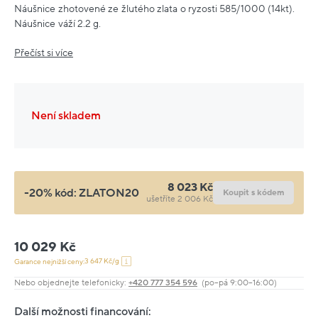
Náušnice zhotovené ze žlutého zlata o ryzosti 585/1000 (14kt).
Náušnice váží 2.2 g.
Přečíst si více
Není skladem
8 023 Kč
-20% kód:
ZLATON20
Koupit s kódem
ušetříte 2 006 Kč
10 029 Kč
3 647 Kč/g
Garance nejnižší ceny:
Nebo objednejte telefonicky:
+420 777 354 596
(po–pá 9:00–16:00)
Další možnosti financování: