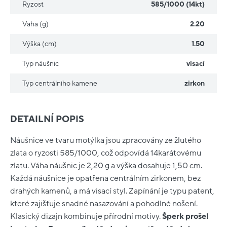
Ryzost
585/1000 (14kt)
Vaha (g)
2.20
Výška (cm)
1.50
Typ náušnic
visací
Typ centrálního kamene
zirkon
DETAILNÍ POPIS
Náušnice ve tvaru motýlka jsou zpracovány ze žlutého
zlata o ryzosti 585/1000, což odpovídá 14karátovému
zlatu. Váha náušnic je 2,20 g a výška dosahuje 1,50 cm.
Každá náušnice je opatřena centrálním zirkonem, bez
drahých kamenů, a má visací styl. Zapínání je typu patent,
které zajišťuje snadné nasazování a pohodlné nošení.
Klasický dizajn kombinuje přírodní motivy.
Šperk prošel