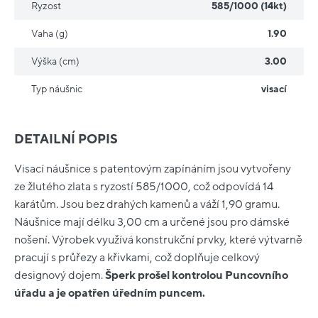
Ryzost
585/1000 (14kt)
Vaha (g)
1.90
Výška (cm)
3.00
Typ náušnic
visací
DETAILNÍ POPIS
Visací náušnice s patentovým zapínáním jsou vytvořeny
ze žlutého zlata s ryzostí 585/1000, což odpovídá 14
karátům. Jsou bez drahých kamenů a váží 1,90 gramu.
Náušnice mají délku 3,00 cm a určené jsou pro dámské
nošení. Výrobek využívá konstrukční prvky, které výtvarně
pracují s průřezy a křivkami, což doplňuje celkový
designový dojem.
Šperk prošel kontrolou Puncovního
úřadu a je opatřen úředním puncem.