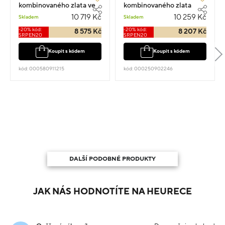
kombinovaného zlata ve
kombinovaného zlata
tvaru vlny 2.35g
kapka 4cm 2.25g
10 719 Kč
10 259 Kč
Skladem
Skladem
-20% kód:
-20% kód:
8 575 Kč
8 207 Kč
SRPEN20
SRPEN20
Koupit s kódem
Koupit s kódem
kód: 000580911215
kód: 000250902246
DALŠÍ PODOBNÉ PRODUKTY
JAK NÁS HODNOTÍTE NA HEURECE