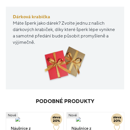
Dárková krabička
Máte šperk jako dárek? Zvolte jednu z našich
dárkových krabiček, díky které šperk lépe vynikne
a samotné předání bude působit promyšleně a
výjimečně.
PODOBNÉ PRODUKTY
Nové
Nové
sleva
sleva
20%
20%
Náušnice z
Náušnice z