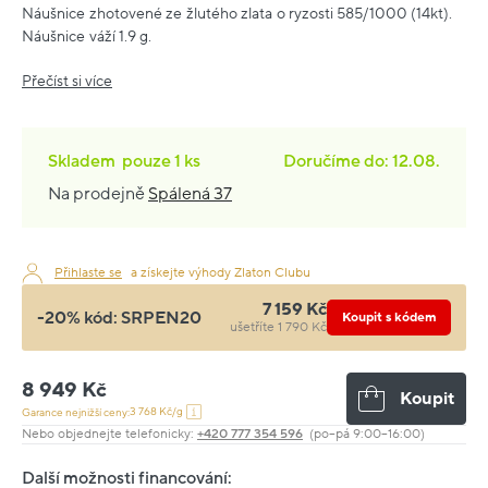
Náušnice zhotovené ze žlutého zlata o ryzosti 585/1000 (14kt).
Náušnice váží 1.9 g.
Přečíst si více
Skladem
pouze
1 ks
Doručíme do: 12.08.
Na prodejně
Spálená 37
Přihlaste se
a získejte výhody Zlaton Clubu
7 159 Kč
-20% kód:
SRPEN20
Koupit s kódem
ušetříte 1 790 Kč
8 949 Kč
Koupit
3 768 Kč/g
Garance nejnižší ceny:
Nebo objednejte telefonicky:
+420 777 354 596
(po–pá 9:00–16:00)
Další možnosti financování: