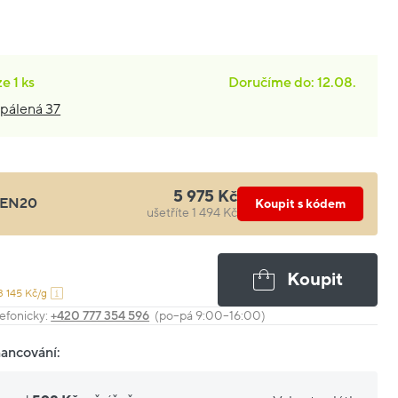
ze
1 ks
Doručíme do: 12.08.
pálená 37
5 975 Kč
EN20
Koupit s kódem
ušetříte 1 494 Kč
Koupit
3 145 Kč/g
efonicky:
+420 777 354 596
(po–pá 9:00–16:00)
nancování: