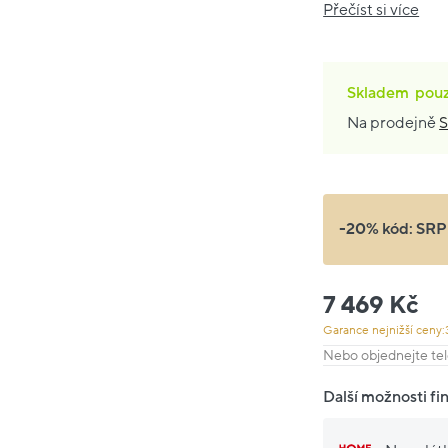
Přečíst si více
Skladem
pou
Na prodejně
S
-20% kód:
SRP
7 469 Kč
Garance nejnižší ceny:
Nebo objednejte tel
Další možnosti fi