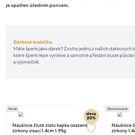
je opatřen úředním puncem.
Dárková krabička
Máte šperk jako dárek? Zvolte jednu z našich dárkových k
které šperk lépe vynikne a samotné předání bude působ
a výjimečně.
Nové
Renovované
sleva
20%
Náušnice žluté zlato kapka osazené
Náušnice ž
zirkony visací 1.4cm 1.95g
zirkony 1.