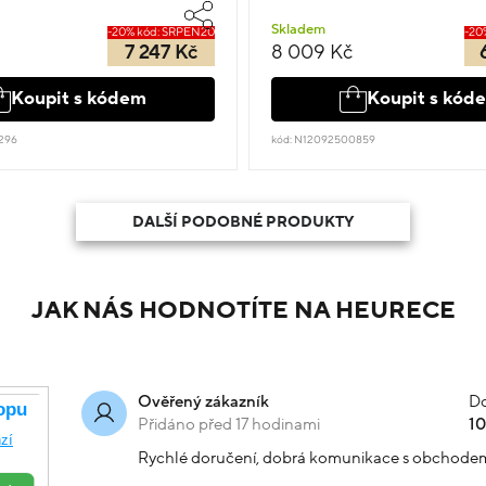
Skladem
-20% kód: SRPEN20
-20
7 247 Kč
8 009 Kč
Koupit s kódem
Koupit s kód
296
kód: N12092500859
DALŠÍ PODOBNÉ PRODUKTY
JAK NÁS HODNOTÍTE NA HEURECE
Do
Ověřený zákazník
Přidáno před 17 hodinami
1
Rychlé doručení, dobrá komunikace s obchode