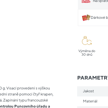
Na splát
Dárkové b
Výměna do
30 dnů
PARAMETR
0 g. Visací provedení s výškou
Jakost
ední straně pomocí čtyř krapen,
lá. Zapínání typu francouzské
Materiál
ontrolou Puncovního úřadu a