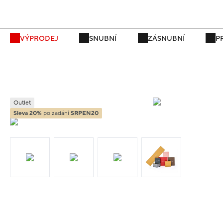
P
VÝPRODEJ
SNUBNÍ
ZÁSNUBNÍ
P
Outlet
Sleva 20%
po zadání
SRPEN20