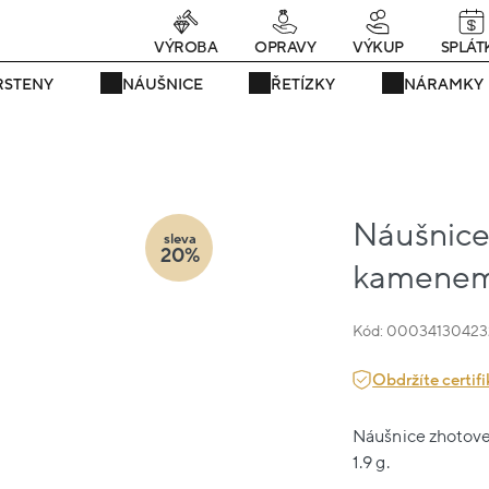
rávě teď! - 20 % na vše! Kód: SRPEN20
23 dní : 20h : 39m : 58
VÝROBA
OPRAVY
VÝKUP
SPLÁT
RSTENY
NÁUŠNICE
ŘETÍZKY
NÁRAMKY
Náušnice 
sleva
20%
kamenem 
Kód: 00034130423
Obdržíte certifi
Náušnice zhotoven
1.9 g.