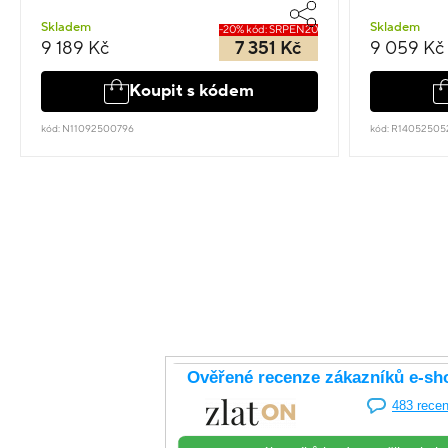
Skladem
Skladem
-20% kód: SRPEN20
9 189 Kč
7 351 Kč
9 059 Kč
Koupit s kódem
kód: N11092500796
kód: R14052505