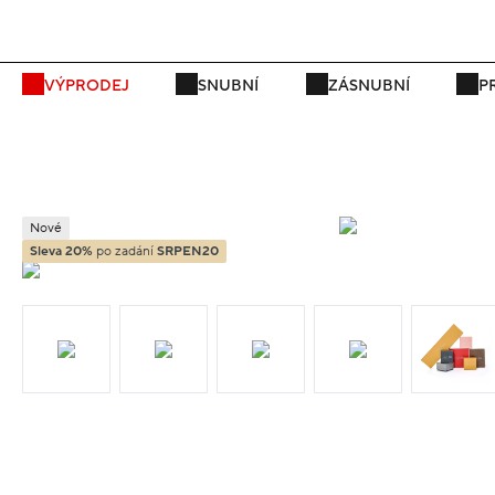
P
VÝPRODEJ
SNUBNÍ
ZÁSNUBNÍ
P
Nové
Sleva 20%
po zadání
SRPEN20