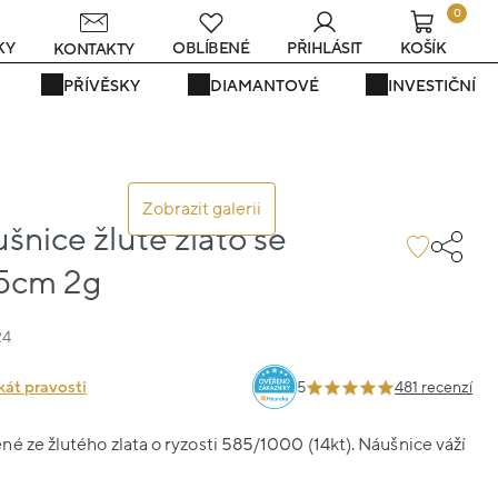
0
KY
OBLÍBENÉ
PŘIHLÁSIT
KOŠÍK
KONTAKTY
PŘÍVĚSKY
DIAMANTOVÉ
INVESTIČNÍ
Zobrazit galerii
ušnice žluté zlato se
.5cm 2g
24
kát pravosti
5
481 recenzí
é ze žlutého zlata o ryzosti 585/1000 (14kt). Náušnice váží