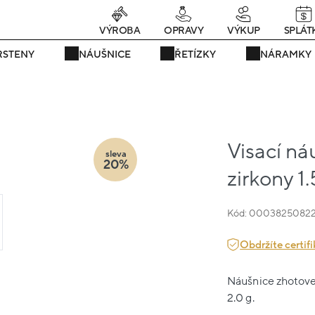
rávě teď! - 20 % na vše! Kód: SRPEN20
24 dní : 17h : 23m : 40s
VÝROBA
OPRAVY
VÝKUP
SPLÁT
RSTENY
NÁUŠNICE
ŘETÍZKY
NÁRAMKY
Visací ná
sleva
20%
zirkony 1
Kód: 0003825082
Obdržíte certifi
Náušnice zhotoven
2.0 g.