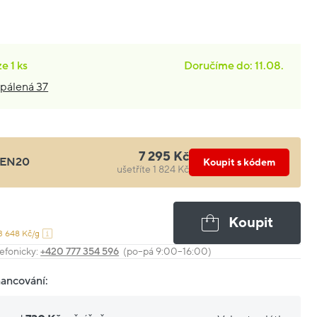
ze
1 ks
Doručíme do: 11.08.
pálená 37
7 295 Kč
EN20
Koupit s kódem
ušetříte 1 824 Kč
Koupit
3 648 Kč/g
efonicky:
+420 777 354 596
(po–pá 9:00–16:00)
nancování: