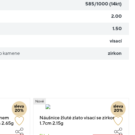
585/1000 (14kt)
2.00
1.50
visací
ho kamene
zirkon
Nové
sleva
sleva
20%
20%
enem
Náušnice žluté zlato visací se zirkony
m 2.65g
1.7cm 2.15g