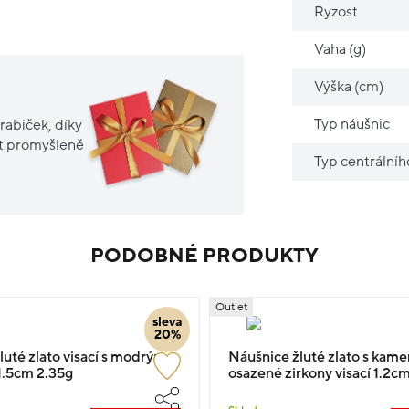
Ryzost
Vaha (g)
Výška (cm)
Typ náušnic
rabiček, díky
it promyšleně
Typ centrální
PODOBNÉ PRODUKTY
Outlet
sleva
20%
luté zlato visací s modrým
Náušnice žluté zlato s kam
.5cm 2.35g
osazené zirkony visací 1.2c