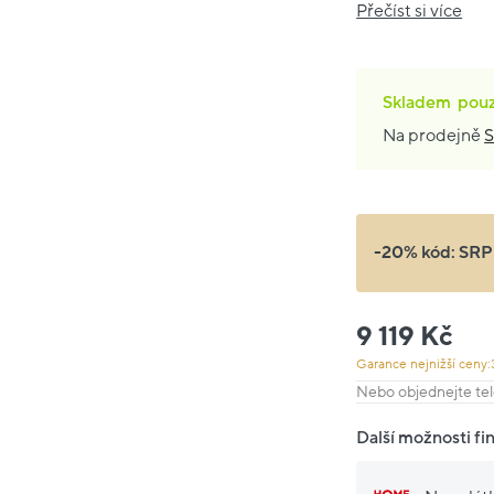
Přečíst si více
Skladem
pou
Na prodejně
S
-20% kód:
SRP
9 119 Kč
Garance nejnižší ceny:
Nebo objednejte tel
Další možnosti fi