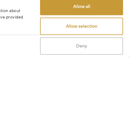
Allow all
ation about
u’ve provided
Allow selection
Deny