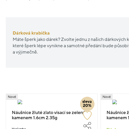
Dárková krabička
Máte šperk jako dárek? Zvolte jednu z našich dárkových k
které šperk lépe vynikne a samotné předání bude působ
a výjimečně.
Nové
Nové
sleva
20%
Náušnice žluté zlato visací se zeleným
Náušnice ž
kamenem 1.6cm 2.35g
kamenem 1