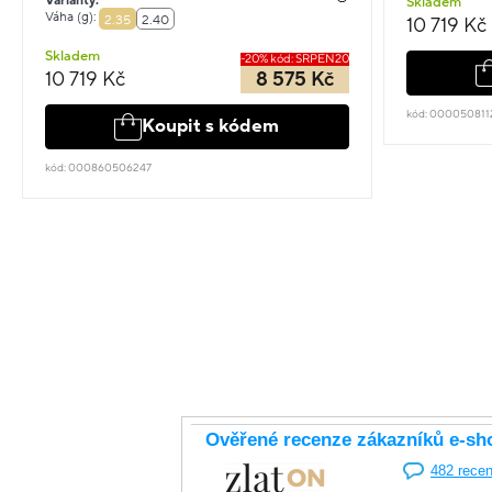
Varianty:
Skladem
Váha (g):
2.35
2.40
10 719 Kč
Skladem
-20% kód: SRPEN20
10 719 Kč
8 575 Kč
kód: 000050811
Koupit s kódem
kód: 000860506247