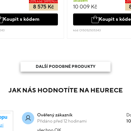
Skladem
-20% kód: SRPEN20
-20
8 575 Kč
10 009 Kč
Koupit s kódem
Koupit s kód
243
kód: O15052505343
DALŠÍ PODOBNÉ PRODUKTY
JAK NÁS HODNOTÍTE NA HEURECE
Do
Ověřený zákazník
Přidáno před 12 hodinami
1
všechno OK