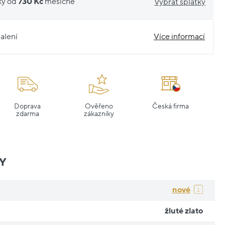
ky od
730 Kč
měsíčně
Vybrat splátky
alení
Více informací
Doprava
Ověřeno
Česká firma
zdarma
zákazníky
Y
nové
žluté zlato