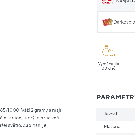
Na splát
Dárkové b
Výměna do
30 dnů
PARAMETR
 585/1000. Váží 2 gramy a mají
Jakost
lní zirkon, který je precizně
el světlo. Zapínání je
Materiál