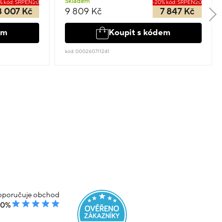
Skladem
% kód: SRPEN20
-20% kód: SRPEN20
8 007 Kč
9 809 Kč
7 847 Kč
em
Koupit s kódem
kód: 000260711241
poručuje obchod
00%