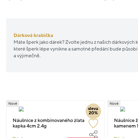
Dárková krabička
Máte šperk jako dárek? Zvolte jednu z našich dárkových k
které šperk lépe vynikne a samotné předání bude působ
a výjimečně.
Nové
Nové
sleva
20%
Náušnice z kombinovaného zlata
Náušnice ž
kapka 4cm 2.4g
kamenem 1