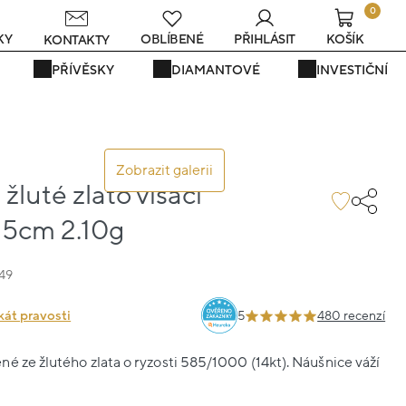
0
KY
OBLÍBENÉ
PŘIHLÁSIT
KOŠÍK
KONTAKTY
PŘÍVĚSKY
DIAMANTOVÉ
INVESTIČNÍ
Zobrazit galerii
žluté zlato visací
25cm 2.10g
49
kát pravosti
5
480 recenzí
é ze žlutého zlata o ryzosti 585/1000 (14kt). Náušnice váží