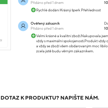
Přidáno před 1 dnem
1
Rychlé dodání Krásný šperk Přehlednost
Do
Ověřený zákazník
Přidáno před 1 dnem
1
Velmi krásné a kvalitní zboží.Nakupovala js
vždy s maximální spokojeností.Produkt vždy o
a vždy se zboží všem obdarovaným moc líbilo.
zcela jistě budu věrným zákazníkem.
 DOTAZ K PRODUKTU? NAPIŠTE NÁM.