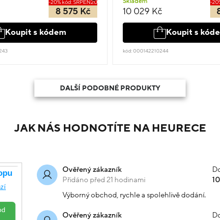
Skladem
-20% kód: SRPEN20
-20
8 575 Kč
10 029 Kč
Koupit s kódem
Koupit s kód
243
kód: 000142210244
DALŠÍ PODOBNÉ PRODUKTY
JAK NÁS HODNOTÍTE NA HEURECE
Do
Ověřený zákazník
Přidáno před 21 hodinami
1
Výborný obchod, rychle a spolehlivě dodání.
Do
Ověřený zákazník