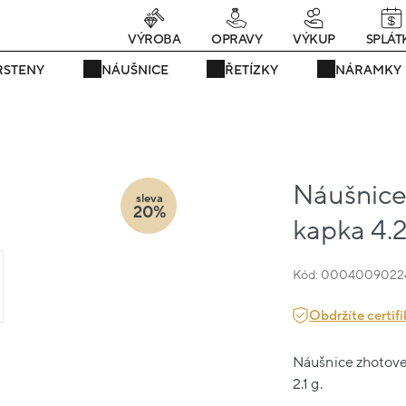
Právě teď! - 20 % na vše! Kód: SRPEN20
25 dní : 9h : 01m : 27s
VÝROBA
OPRAVY
VÝKUP
SPLÁT
RSTENY
NÁUŠNICE
ŘETÍZKY
NÁRAMKY
Náušnice 
sleva
20%
kapka 4.
Kód: 0004009022
Obdržíte certifi
Náušnice zhotoven
2.1 g.