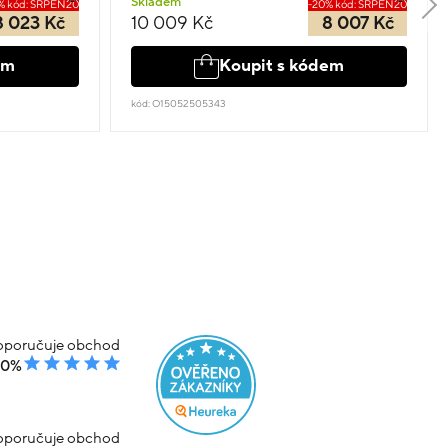
Skladem
% kód: SRPEN20
-20% kód: SRPEN20
8 023 Kč
10 009 Kč
8 007 Kč
em
Koupit s kódem
kód: O15052505343
poručuje obchod
00%
poručuje obchod