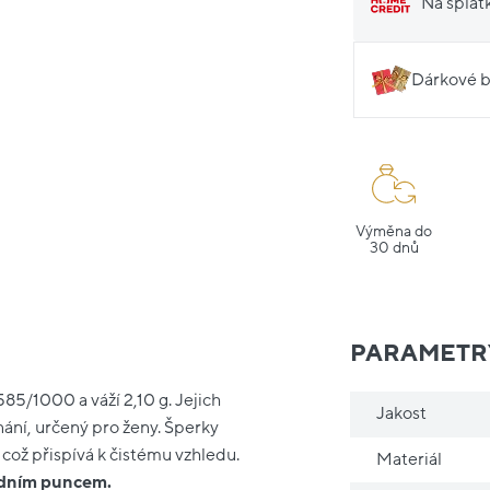
Na splát
Dárkové b
Výměna do
30 dnů
PARAMETR
85/1000 a váží 2,10 g. Jejich
Jakost
nání, určený pro ženy. Šperky
 což přispívá k čistému vzhledu.
Materiál
ředním puncem.