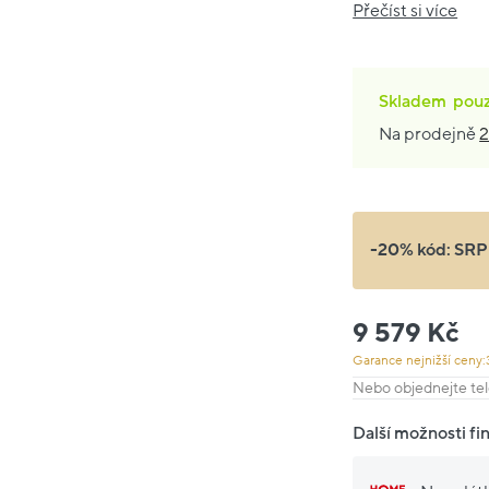
Přečíst si více
Skladem
pou
Na prodejně
2
-20% kód:
SRP
9 579 Kč
Garance nejnižší ceny:
Nebo objednejte tel
Další možnosti fi