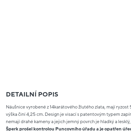
DETAILNÍ POPIS
Náušnice vyrobené z 14karátového žlutého zlata, mají ryzost 5
výška činí 4,25 cm. Design je visací s patentovým typem zapí
nemají drahé kameny a jejich jemný povrch je hladký a lesklý,
Šperk prošel kontrolou Puncovního úřadu a je opatřen ú