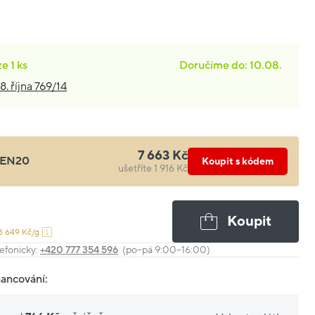
ze
1 ks
Doručíme do: 10.08.
8. října 769/14
7 663 Kč
EN20
Koupit s kódem
ušetříte 1 916 Kč
Koupit
3 649 Kč/g
efonicky:
+420 777 354 596
(po–pá 9:00–16:00)
nancování: