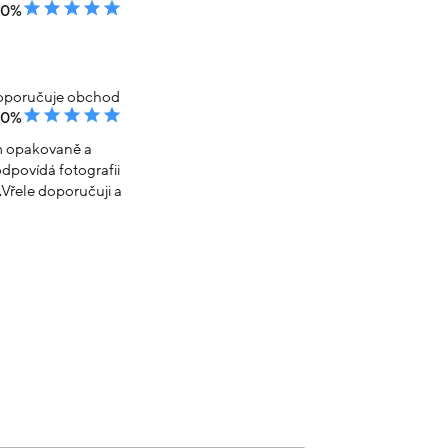
00%
poručuje obchod
00%
em opakovaně a
dpovídá fotografii
Vřele doporučuji a