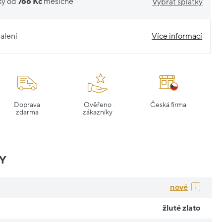
ky od
766 Kč
měsíčně
Vybrat splátky
alení
Více informací
Doprava
Ověřeno
Česká firma
zdarma
zákazníky
Y
nové
žluté zlato