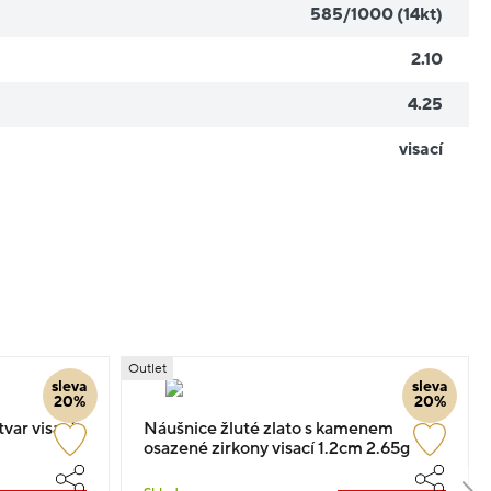
585/1000 (14kt)
2.10
4.25
visací
Outlet
sleva
sleva
20%
20%
var visací
Náušnice žluté zlato s kamenem
osazené zirkony visací 1.2cm 2.65g