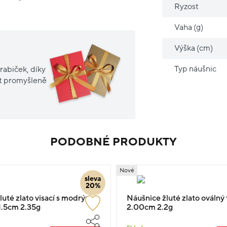
Ryzost
Vaha (g)
Výška (cm)
Typ náušnic
rabiček, díky
it promyšleně
PODOBNÉ PRODUKTY
Nové
sleva
20%
luté zlato visací s modrým
Náušnice žluté zlato oválný t
.5cm 2.35g
2.00cm 2.2g