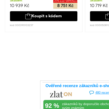
Skladem
Skladem
-20% kód: SRPEN20
10 939 Kč
8 751 Kč
10 719 Kč
Koupit s kódem
kód: 000390103237
kód: 000050811