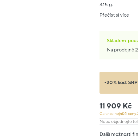
3.15 g.
Přečíst si více
Skladem
pou
Na prodejně
2
-20% kód:
SRP
11 909 Kč
Garance nejnižší ceny:
Nebo objednejte tel
Další možnosti fi