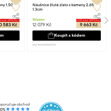
kony 1.50cm
Náušnice žluté zlato s kameny 2.65g
1.3cm
Skladem
% kód: SRPEN20
-20% kód: SRPEN20
0 583 Kč
12 079 Kč
9 663 Kč
em
Koupit s kódem
kód: N10092500710
poručuje obchod
00%