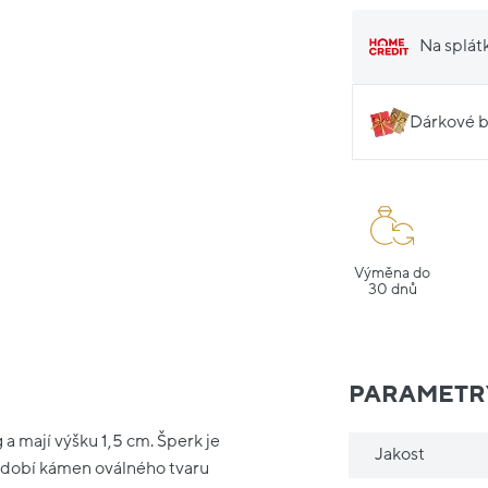
Na splát
Dárkové b
Výměna do
30 dnů
PARAMETR
 a mají výšku 1,5 cm. Šperk je
Jakost
 zdobí kámen oválného tvaru