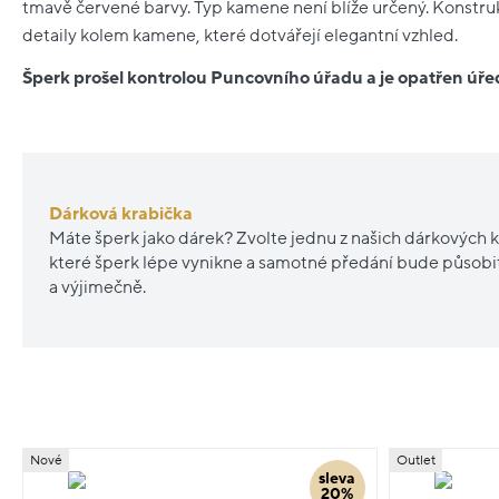
tmavě červené barvy. Typ kamene není blíže určený. Konstru
detaily kolem kamene, které dotvářejí elegantní vzhled.
Šperk prošel kontrolou Puncovního úřadu a je opatřen ú
Dárková krabička
Máte šperk jako dárek? Zvolte jednu z našich dárkových k
které šperk lépe vynikne a samotné předání bude působ
a výjimečně.
Nové
Outlet
sleva
20%