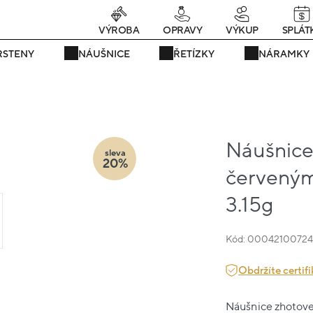
rávě teď! - 20 % na vše! Kód: SRPEN20
24 dní : 12h : 00m : 04
VÝROBA
OPRAVY
VÝKUP
SPLÁT
RSTENY
NÁUŠNICE
ŘETÍZKY
NÁRAMKY
Náušnice 
sleva
20%
červeným
3.15g
Kód: 0004210072
Obdržíte certifi
Náušnice zhotoven