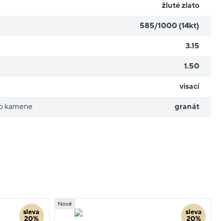
žluté zlato
585/1000 (14kt)
3.15
1.50
visací
ho kamene
granát
Nové
sleva
sleva
20%
20%