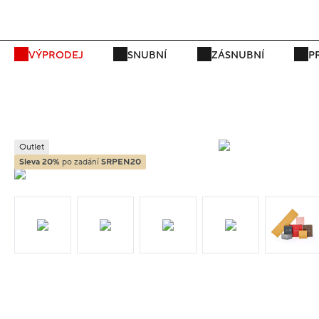
P
VÝPRODEJ
SNUBNÍ
ZÁSNUBNÍ
P
Outlet
Sleva 20%
po zadání
SRPEN20