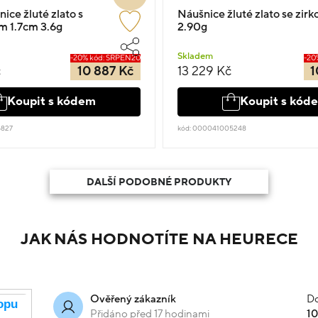
nice žluté zlato s
Náušnice žluté zlato se zir
m 1.7cm 3.6g
2.90g
Skladem
-20% kód: SRPEN20
-20
č
10 887 Kč
13 229 Kč
1
Koupit s kódem
Koupit s kód
5827
kód: 000041005248
DALŠÍ PODOBNÉ PRODUKTY
JAK NÁS HODNOTÍTE NA HEURECE
Do
Ověřený zákazník
Přidáno před 17 hodinami
1