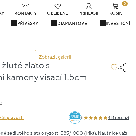
0
s
KY
OBLÍBENÉ
PŘIHLÁSIT
KOŠÍK
KONTAKTY
PŘÍVĚSKY
DIAMANTOVÉ
INVESTIČNÍ
Zobrazit galerii
žluté zlato s
i kameny visací 1.5cm
44
kát pravosti
5
481 recenzí
é ze žlutého zlata o ryzosti 585/1000 (14kt). Náušnice váží