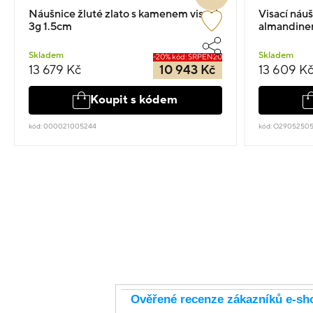
Náušnice žluté zlato s kamenem visací
Visací náuš
3g 1.5cm
almandine
Skladem
Skladem
-20% kód: SRPEN20
13 679 Kč
10 943 Kč
13 609 K
Koupit s kódem
kód: 000021005244
kód: O2905250