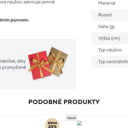
kce náušnic zahrnuje jemné
Materiál
Ryzost
ředním puncem.
Vaha (g)
Výška (cm)
Typ náušnic
rabiček, díky
Typ centrální
it promyšleně
PODOBNÉ PRODUKTY
Nové
sleva
20%