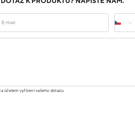
 DOTAZ K PRODUKTU? NAPIŠTE NÁM.
E-mail
za účelem vyřízení vašeho dotazu.