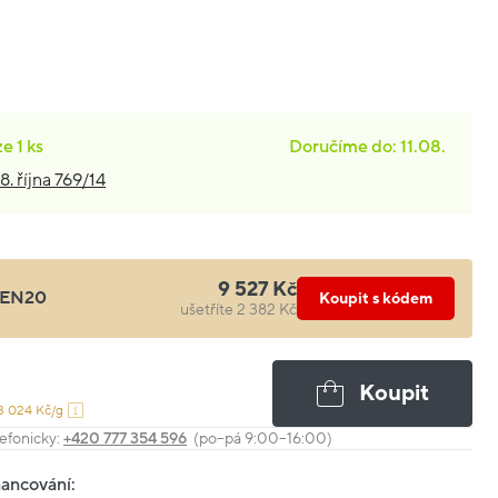
ze
1 ks
Doručíme do: 11.08.
8. října 769/14
9 527 Kč
EN20
Koupit s kódem
ušetříte 2 382 Kč
Koupit
3 024 Kč/g
efonicky:
+420 777 354 596
(po–pá 9:00–16:00)
nancování: