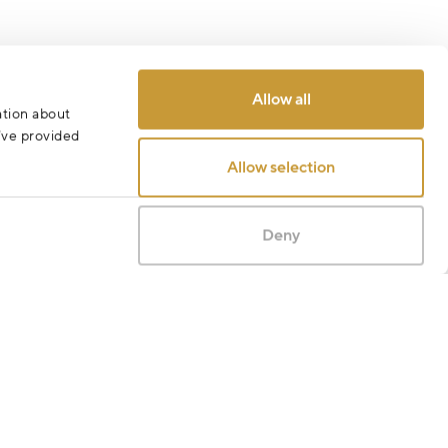
Allow all
ation about
u’ve provided
Allow selection
Deny