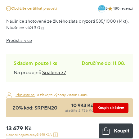
Obdržíte certifikát pravosti
5
480 recenzí
Náušnice zhotovené ze žlutého zlata o ryzosti 585/1000 (14kt).
Náušnice váží 3.0 g.
Přečíst si více
Skladem
pouze
1 ks
Doručíme do: 11.08.
Na prodejně
Spálená 37
Přihlaste se
a získejte výhody Zlaton Clubu
10 943 Kč
-20% kód:
SRPEN20
Koupit s kódem
ušetříte 2 736 Kč
13 679 Kč
Koupit
3 648 Kč/g
Garance nejnižší ceny: