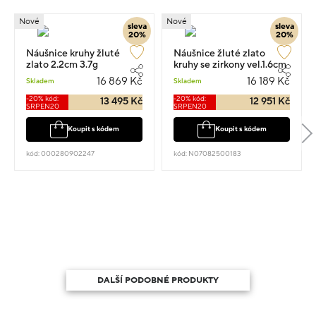
Nové
Nové
sleva
sleva
20%
20%
Náušnice kruhy žluté
Náušnice žluté zlato
zlato 2.2cm 3.7g
kruhy se zirkony vel.1.6cm
3.55g
16 869 Kč
16 189 Kč
Skladem
Skladem
-20% kód:
-20% kód:
13 495 Kč
12 951 Kč
SRPEN20
SRPEN20
Koupit s kódem
Koupit s kódem
kód: 000280902247
kód: N07082500183
DALŠÍ PODOBNÉ PRODUKTY