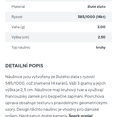
Materiál
žluté zlato
Ryzost
585/1000 (14kt)
Vaha (g)
3.00
Výška (cm)
2.50
Typ náušnic
kruhy
DETAILNÍ POPIS
Náušnice jsou vytvořeny ze žlutého zlata s ryzostí
585/1000, což znamená 14 karátů. Váží 3 gramy a jejich
výška je 2,5 cm. Náušnice mají kruhový tvar a využívají
francouzský zámek pro bezpečné zapínání. Povrchová
úprava obsahuje texturu s pravidelnými geometrickými
vzory. Design těchto náušnic je vhodný pro dámské
nošení. Neobsahují drahé kameny.
Šperk prošel