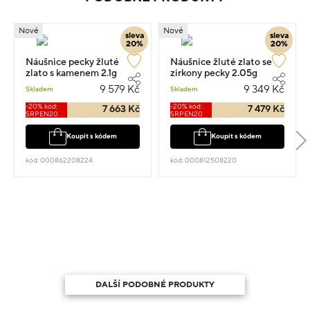
Nové
Nové
sleva
sleva
20%
20%
Náušnice pecky žluté
Náušnice žluté zlato se
zlato s kamenem 2.1g
zirkony pecky 2.05g
9 579 Kč
9 349 Kč
Skladem
Skladem
-20% kód:
-20% kód:
7 663 Kč
7 479 Kč
SRPEN20
SRPEN20
Koupit s kódem
Koupit s kódem
kód: 000862208224
kód: 000812508220
DALŠÍ PODOBNÉ PRODUKTY