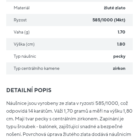
Materiál
žluté zlato
Ryzost
585/1000 (14kt)
Vaha (g)
1.70
Výška (cm)
1.80
Typ náušnic
pecky
Typ centrálního kamene
zirkon
DETAILNÍ POPIS
Náušnice jsou vyrobeny ze zlata v ryzosti 585/1000, což
odpovídá 14 karátům. Váží 1,70 gramů a měří na výšku 1,80
cm. Mají tvar pecky s centrálním zirkonem. Zapínání je
typu šroubek - balónek, zajišťující snadné a bezpečné
nošení. Povrchová úprava žlutého zlata dodává náušnicím