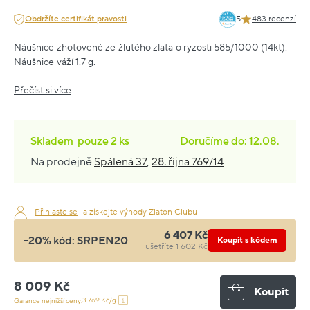
Obdržíte certifikát pravosti
5
483 recenzí
Náušnice zhotovené ze žlutého zlata o ryzosti 585/1000 (14kt).
Náušnice váží 1.7 g.
Přečíst si více
Skladem
pouze
2 ks
Doručíme do: 12.08.
Na prodejně
Spálená 37
,
28. října 769/14
Přihlaste se
a získejte výhody Zlaton Clubu
6 407 Kč
-20% kód:
SRPEN20
Koupit s kódem
ušetříte 1 602 Kč
8 009 Kč
Koupit
3 769 Kč/g
Garance nejnižší ceny: