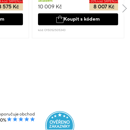
Skladem
% kód: SRPEN20
-20% kód: SRPEN20
8 575 Kč
10 009 Kč
8 007 Kč
em
Koupit s kódem
kód: O15052505343
poručuje obchod
00%