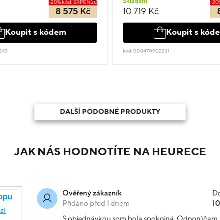
Skladem
-20% kód: SRPEN20
-20
8 575 Kč
10 719 Kč
Koupit s kódem
Koupit s kód
243
kód: 000470902231
DALŠÍ PODOBNÉ PRODUKTY
JAK NÁS HODNOTÍTE NA HEURECE
Do
Ověřený zákazník
Přidáno před 1 dnem
1
S objednávkou som bola spokojná. Odporúčam.