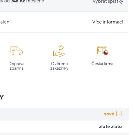
ky od
748 Kč
měsíčně
Vybrat splátky
alení
Více informací
Doprava
Ověřeno
Česká firma
zdarma
zákazníky
Y
nové
žluté zlato