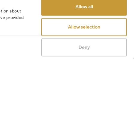
Allow all
ation about
u’ve provided
Allow selection
Deny