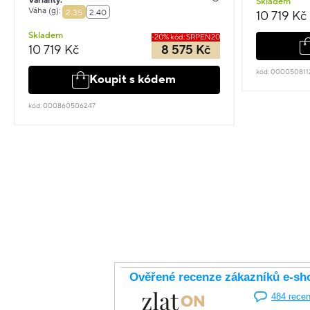
Varianty:
Skladem
Váha (g):
2.35
2.40
10 719 Kč
Skladem
-20% kód: SRPEN20
10 719 Kč
8 575 Kč
kód: 000050811
Koupit s kódem
kód: 000860506247