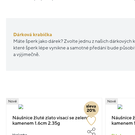
Dárková krabička
Máte šperk jako dárek? Zvolte jednu z našich dárkových k
které šperk lépe vynikne a samotné předání bude působ
a výjimečně.
Nové
Nové
sleva
20%
Náušnice žluté zlato visací se zeleným
Náušnice ž
kamenem 1.6cm 2.35g
kamenem 1