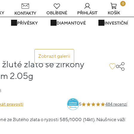
0
s
KY
OBLÍBENÉ
PŘIHLÁSIT
KOŠÍK
KONTAKTY
PŘÍVĚSKY
DIAMANTOVÉ
INVESTIČNÍ
Zobrazit galerii
žluté zlato se zirkony
7cm 2.05g
8
kát pravosti
5
484 recenzí
é ze žlutého zlata o ryzosti 585/1000 (14kt). Náušnice váží