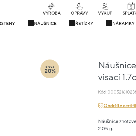
rávě teď! - 20 % na vše! Kód: SRPEN20
22 dní : 10h : 15m : 09
VÝROBA
OPRAVY
VÝKUP
SPLÁT
RSTENY
NÁUŠNICE
ŘETÍZKY
NÁRAMKY
Náušnice 
sleva
20%
visací 1.
Kód: 00052161023
Obdržíte certifi
Náušnice zhotoven
2.05 g.