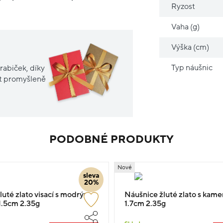
Ryzost
Vaha (g)
Výška (cm)
Typ náušnic
rabiček, díky
it promyšleně
PODOBNÉ PRODUKTY
Nové
sleva
20%
luté zlato visací s modrým
Náušnice žluté zlato s kame
.5cm 2.35g
1.7cm 2.35g