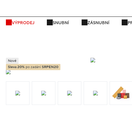
P
VÝPRODEJ
SNUBNÍ
ZÁSNUBNÍ
P
Nové
Sleva 20%
po zadání
SRPEN20