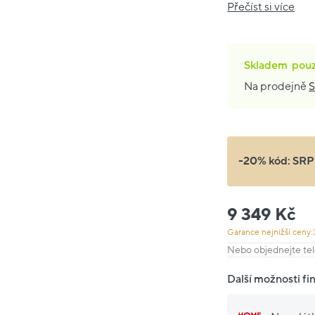
Přečíst si více
Skladem
pou
Na prodejně
S
-20% kód:
SRP
9 349 Kč
Garance nejnižší ceny:
Nebo objednejte tel
Další možnosti fi