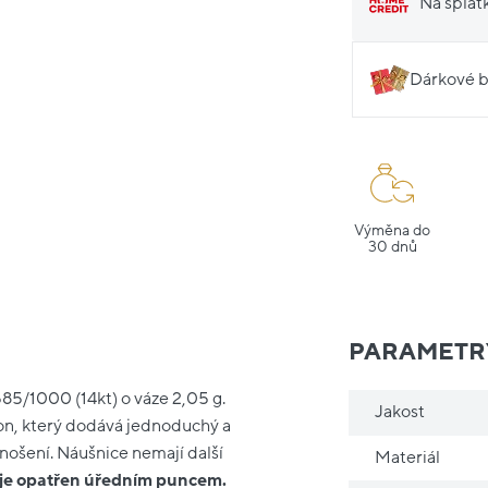
Na splát
Dárkové b
Výměna do
30 dnů
PARAMETR
585/1000 (14kt) o váze 2,05 g.
Jakost
rkon, který dodává jednoduchý a
 nošení. Náušnice nemají další
Materiál
 je opatřen úředním puncem.