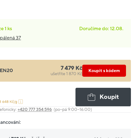
ze
1 ks
Doručíme do: 12.08.
pálená 37
7 479 Kč
EN20
Koupit s kódem
ušetříte 1 870 Kč
Koupit
3 648 Kč/g
efonicky:
+420 777 354 596
(po–pá 9:00–16:00)
nancování: