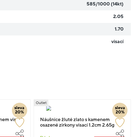
585/1000 (14kt)
2.05
1.70
visací
Outlet
sleva
sleva
20%
20%
nem visací
Náušnice žluté zlato s kamenem
osazené zirkony visací 1.2cm 2.65g