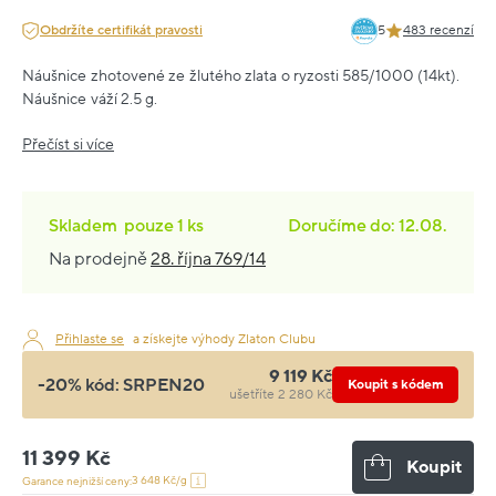
Obdržíte certifikát pravosti
5
483 recenzí
Náušnice zhotovené ze žlutého zlata o ryzosti 585/1000 (14kt).
Náušnice váží 2.5 g.
Přečíst si více
Skladem
pouze
1 ks
Doručíme do: 12.08.
Na prodejně
28. října 769/14
Přihlaste se
a získejte výhody Zlaton Clubu
9 119 Kč
-20% kód:
SRPEN20
Koupit s kódem
ušetříte 2 280 Kč
11 399 Kč
Koupit
3 648 Kč/g
Garance nejnižší ceny: