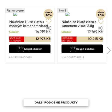
Renovované
Nové
sleva
sleva
20%
20%
Náušnice žluté zlato s
Náušnice žluté zlato s
modrým kamenem visací
kamenem visací 2.8g
5.1g 2.7cm
16 219 Kč
12 769 Kč
Skladem
Skladem
-20% kód:
-20% kód:
12 975 Kč
10 215 Kč
SRPEN20
SRPEN20
Koupit s kódem
Koupit s kódem
kód: R12112400489
kód: 000570911218
DALŠÍ PODOBNÉ PRODUKTY