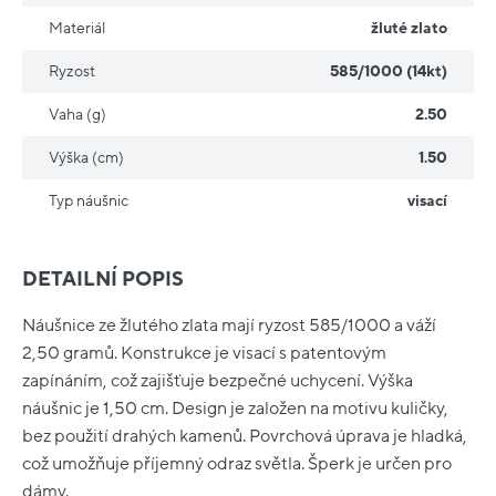
Materiál
žluté zlato
Ryzost
585/1000 (14kt)
Vaha (g)
2.50
Výška (cm)
1.50
Typ náušnic
visací
DETAILNÍ POPIS
Náušnice ze žlutého zlata mají ryzost 585/1000 a váží
2,50 gramů. Konstrukce je visací s patentovým
zapínáním, což zajišťuje bezpečné uchycení. Výška
náušnic je 1,50 cm. Design je založen na motivu kuličky,
bez použití drahých kamenů. Povrchová úprava je hladká,
což umožňuje příjemný odraz světla. Šperk je určen pro
dámy.