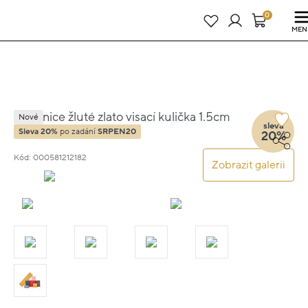
Právě teď! - 20 % na vše! Kód: SRPEN20
24 dní : 5h : 05m : 45s
0
MEN
Náušnice žluté zlato visací kulička 1.5cm
Nové
sleva
2.5g
Sleva 20%
po zadání
SRPEN20
20%
Kód: 000581212182
Zobrazit galerii