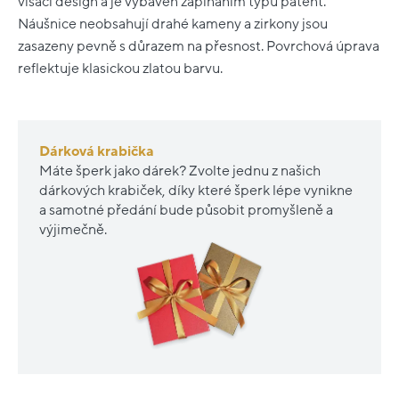
visací design a je vybaven zapínáním typu patent.
Náušnice neobsahují drahé kameny a zirkony jsou
zasazeny pevně s důrazem na přesnost. Povrchová úprava
reflektuje klasickou zlatou barvu.
Dárková krabička
Máte šperk jako dárek? Zvolte jednu z našich
dárkových krabiček, díky které šperk lépe vynikne
a samotné předání bude působit promyšleně a
výjimečně.