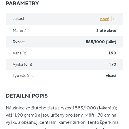
PARAMETRY
Jakost
nové
Materiál
žluté zlato
Ryzost
585/1000 (14kt)
Vaha (g)
1.90
Výška (cm)
1.70
Typ náušnic
visací
DETAILNÍ POPIS
Náušnice ze žlutého zlata s ryzostí 585/1000 (14karátů)
váží 1,90 gramů a jsou určeny pro ženy. Měří 1,70 cm na
výšku a obsahují centrální kámen zirkon. Tento šperk má