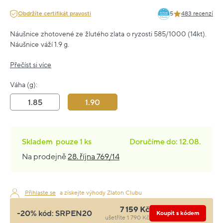
Obdržíte certifikát pravosti
5
483 recenzí
Náušnice zhotovené ze žlutého zlata o ryzosti 585/1000 (14kt).
Náušnice váží 1.9 g.
Přečíst si více
Váha (g):
1.85
1.90
Skladem
pouze
1 ks
Doručíme do: 12.08.
Na prodejně
28. října 769/14
Přihlaste se
a získejte výhody Zlaton Clubu
7 159 Kč
-20% kód:
SRPEN20
Koupit s kódem
ušetříte 1 790 Kč