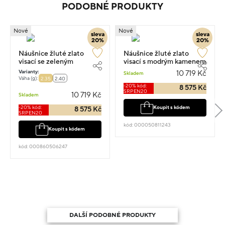
PODOBNÉ PRODUKTY
Nové
Nové
sleva
sleva
20%
20%
Náušnice žluté zlato
Náušnice žluté zlato
visací se zeleným
visací s modrým kamenem
kamenem 1.6cm 2.35g
1.5cm 2.35g
Varianty:
10 719 Kč
Skladem
Váha (g):
2.35
2.40
-20% kód:
8 575 Kč
SRPEN20
10 719 Kč
Skladem
-20% kód:
Koupit s kódem
8 575 Kč
SRPEN20
kód: 000050811243
Koupit s kódem
kód: 000860506247
DALŠÍ PODOBNÉ PRODUKTY