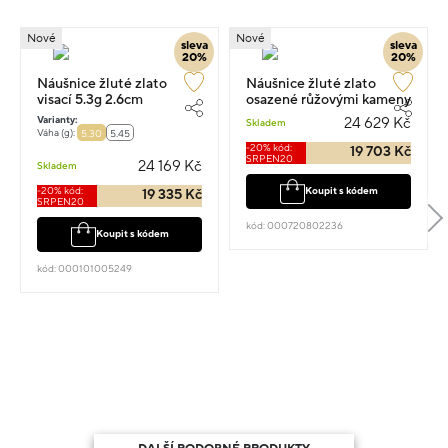
Nové
Nové
sleva
sleva
20%
20%
Náušnice žluté zlato
Náušnice žluté zlato
visací 5.3g 2.6cm
osazené růžovými kameny
visací 1.5cm 5.4g
Varianty:
24 629 Kč
Skladem
Váha (g):
5.30
5.45
-20% kód:
19 703 Kč
SRPEN20
24 169 Kč
Skladem
-20% kód:
Koupit s kódem
19 335 Kč
SRPEN20
kód: 000720802236
Koupit s kódem
kód: 000101005249