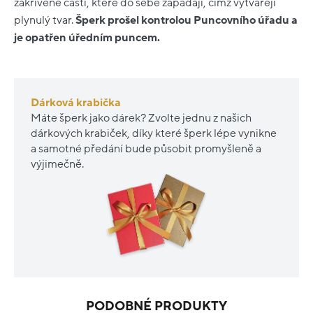
zakřivené části, které do sebe zapadají, čímž vytvářejí
plynulý tvar.
Šperk prošel kontrolou Puncovního úřadu a
je opatřen úředním puncem.
Dárková krabička
Máte šperk jako dárek? Zvolte jednu z našich
dárkových krabiček, díky které šperk lépe vynikne
a samotné předání bude působit promyšleně a
výjimečně.
PODOBNÉ PRODUKTY