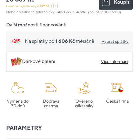
Koupit
3 649 Kč/g
Garance nejnižší ceny:
Nebo objednejte telefonicky:
+420 777 354 596
(po–pá 9:00–16:00)
Další možnosti financování:
Na splátky od
1 606 Kč
měsíčně
Vybrat splátky
Dárkové balení
Více informací
Výměna do
Doprava
Ověřeno
Česká firma
30 dnů
zdarma
zákazníky
PARAMETRY