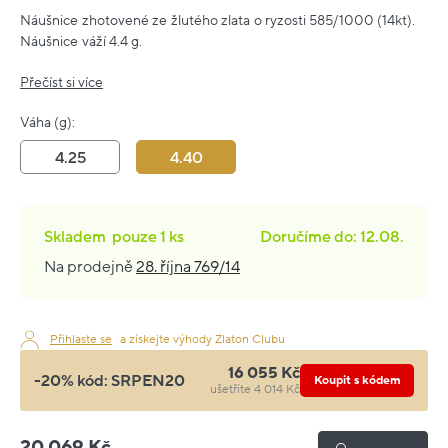
Náušnice zhotovené ze žlutého zlata o ryzosti 585/1000 (14kt).
Náušnice váží 4.4 g.
Přečíst si více
Váha (g):
4.25
4.40
Skladem
pouze
1 ks
Doručíme do: 12.08.
Na prodejně
28. října 769/14
Přihlaste se
a získejte výhody Zlaton Clubu
16 055 Kč
-20% kód:
SRPEN20
Koupit s kódem
ušetříte 4 014 Kč
20 069 Kč