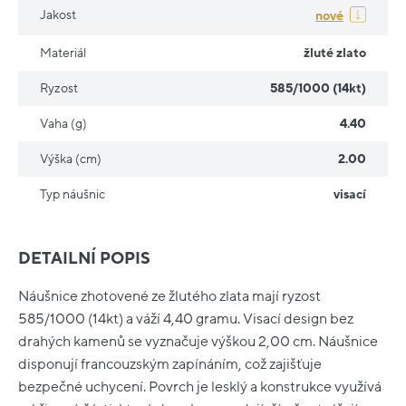
Jakost
nové
Materiál
žluté zlato
Ryzost
585/1000 (14kt)
Vaha (g)
4.40
Výška (cm)
2.00
Typ náušnic
visací
DETAILNÍ POPIS
Náušnice zhotovené ze žlutého zlata mají ryzost
585/1000 (14kt) a váží 4,40 gramu. Visací design bez
drahých kamenů se vyznačuje výškou 2,00 cm. Náušnice
disponují francouzským zapínáním, což zajišťuje
bezpečné uchycení. Povrch je lesklý a konstrukce využívá