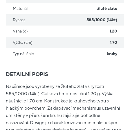
Materiál
žluté zlato
Ryzost
585/1000 (14kt)
Vaha (g)
1.20
Výška (cm)
1.70
Typ náušnic
kruhy
DETAILNÍ POPIS
Náušnice jsou vyrobeny ze žlutého zlata s ryzostí
585/1000 (14kt). Celková hmotnost činí 1.20 g. Výška
náušnic je 1.70 cm. Konstrukce je kruhového typu s
hladkým povrchem. Zaklapávací mechanismus uzavírání
umístěný v přerušení kruhu zajišťuje pohodlné
nasazování. Design je charakterizován minimalistickým
provedením a absencí drahých kamenů. Jsou určeny pro