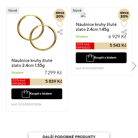
Nové
Nové
sleva
sleva
20%
20%
Náušnice kruhy žluté
zlato 2.4cm 1.45g
6 929 Kč
Skladem
-20% kód:
5 543 Kč
SRPEN20
Koupit s kódem
Náušnice kruhy žluté
zlato 2.4cm 1.55g
kód: N13102501087
7 299 Kč
Skladem
-20% kód:
5 839 Kč
SRPEN20
Koupit s kódem
kód: 000280205256
DALŠÍ PODOBNÉ PRODUKTY