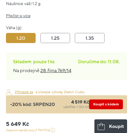
Náušnice váží 1.2 g.
Přečíst si více
Váha (g):
1.20
1.25
1.35
Skladem
pouze
1 ks
Doručíme do: 11.08.
Na prodejně
28. října 769/14
Přihlaste se
a získejte výhody Zlaton Clubu
4 519 Kč
-20% kód:
SRPEN20
Koupit s kódem
ušetříte 1 130 Kč
5 649 Kč
Koupit
3 766 Kč/g
Garance nejnižší ceny: