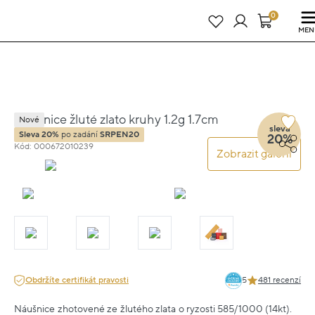
Právě teď! - 20 % na vše! Kód: SRPEN20
24 dní : 20h : 31m : 10s
0
MEN
Náušnice žluté zlato kruhy 1.2g 1.7cm
Nové
sleva
Sleva 20%
po zadání
SRPEN20
20%
Kód: 000672010239
Zobrazit galerii
Obdržíte certifikát pravosti
5
481 recenzí
Náušnice zhotovené ze žlutého zlata o ryzosti 585/1000 (14kt).