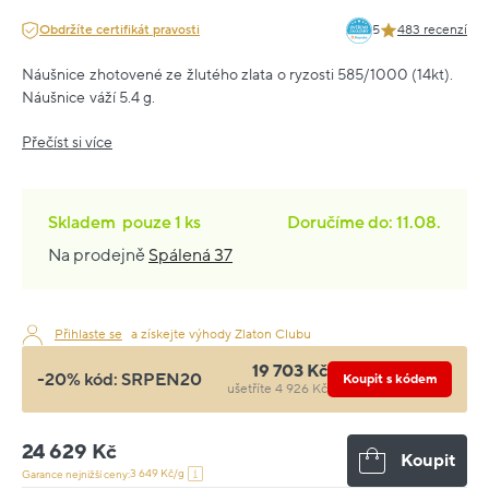
Obdržíte certifikát pravosti
5
483 recenzí
Náušnice zhotovené ze žlutého zlata o ryzosti 585/1000 (14kt).
Náušnice váží 5.4 g.
Přečíst si více
Skladem
pouze
1 ks
Doručíme do: 11.08.
Na prodejně
Spálená 37
Přihlaste se
a získejte výhody Zlaton Clubu
19 703 Kč
-20% kód:
SRPEN20
Koupit s kódem
ušetříte 4 926 Kč
24 629 Kč
Koupit
3 649 Kč/g
Garance nejnižší ceny: