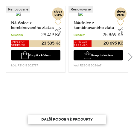
Renovované
Renovované
sleva
sleva
20%
20%
Náušnice z
Náušnice z
kombinovaného zlata s
kombinovaného zlata
kamenem osazené
visací 1.8cm 4.46g s
29 419 Kč
25 869 Kč
Skladem
Skladem
zirkony visací 1.9cm 9.11g
diamantem 0.240ct
-20% kód:
-20% kód:
23 535 Kč
20 695 Kč
SRPEN20
SRPEN20
Koupit s kódem
Koupit s kódem
kód: R31012502797
kód: R28012502667
DALŠÍ PODOBNÉ PRODUKTY