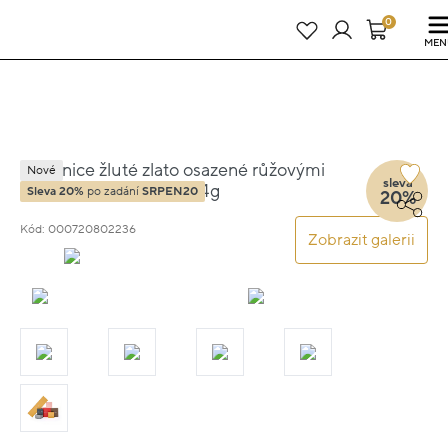
Právě teď! - 20 % na vše! Kód: SRPEN20
24 dní : 8h : 22m : 49s
0
MEN
Náušnice žluté zlato osazené růžovými
Nové
sleva
kameny visací 1.5cm 5.4g
Sleva 20%
po zadání
SRPEN20
20%
Kód: 000720802236
Zobrazit galerii