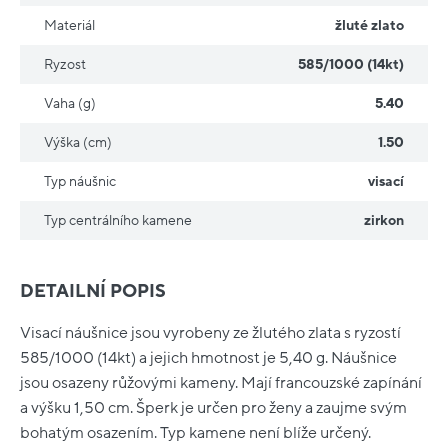
Materiál
žluté zlato
Ryzost
585/1000 (14kt)
Vaha (g)
5.40
Výška (cm)
1.50
Typ náušnic
visací
Typ centrálního kamene
zirkon
DETAILNÍ POPIS
Visací náušnice jsou vyrobeny ze žlutého zlata s ryzostí
585/1000 (14kt) a jejich hmotnost je 5,40 g. Náušnice
jsou osazeny růžovými kameny. Mají francouzské zapínání
a výšku 1,50 cm. Šperk je určen pro ženy a zaujme svým
bohatým osazením. Typ kamene není blíže určený.