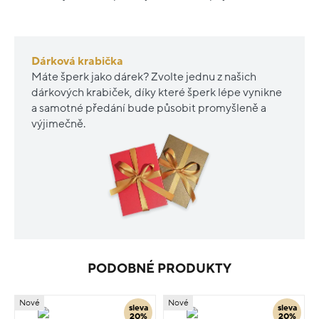
Dárková krabička
Máte šperk jako dárek? Zvolte jednu z našich
dárkových krabiček, díky které šperk lépe vynikne
a samotné předání bude působit promyšleně a
výjimečně.
PODOBNÉ PRODUKTY
Nové
Nové
sleva
sleva
20%
20%