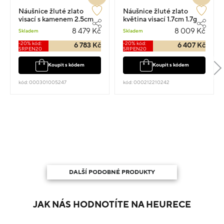
Náušnice žluté zlato
Náušnice žluté zlato
visací s kamenem 2.5cm
květina visací 1.7cm 1.7g
1.8g
8 479 Kč
8 009 Kč
Skladem
Skladem
-20% kód:
-20% kód:
6 783 Kč
6 407 Kč
SRPEN20
SRPEN20
Koupit s kódem
Koupit s kódem
kód: 000301005247
kód: 000212210242
DALŠÍ PODOBNÉ PRODUKTY
JAK NÁS HODNOTÍTE NA HEURECE