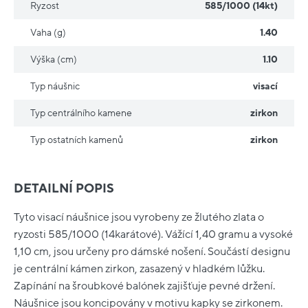
Ryzost
585/1000 (14kt)
Vaha (g)
1.40
Výška (cm)
1.10
Typ náušnic
visací
Typ centrálního kamene
zirkon
Typ ostatních kamenů
zirkon
DETAILNÍ POPIS
Tyto visací náušnice jsou vyrobeny ze žlutého zlata o
ryzosti 585/1000 (14karátové). Vážící 1,40 gramu a vysoké
1,10 cm, jsou určeny pro dámské nošení. Součástí designu
je centrální kámen zirkon, zasazený v hladkém lůžku.
Zapínání na šroubkové balónek zajišťuje pevné držení.
Náušnice jsou koncipovány v motivu kapky se zirkonem.