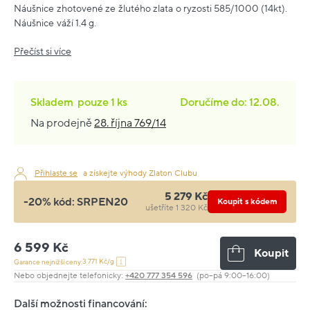
Náušnice zhotovené ze žlutého zlata o ryzosti 585/1000 (14kt).
Náušnice váží 1.4 g.
Přečíst si více
Skladem
pouze
1 ks
Doručíme do: 12.08.
Na prodejně
28. října 769/14
Přihlaste se
a získejte výhody Zlaton Clubu
5 279 Kč
-20% kód:
SRPEN20
Koupit s kódem
ušetříte 1 320 Kč
6 599 Kč
Koupit
3 771 Kč/g
Garance nejnižší ceny:
Nebo objednejte telefonicky:
+420 777 354 596
(po–pá 9:00–16:00)
Další možnosti financování: