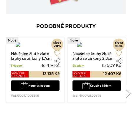
PODOBNÉ PRODUKTY
Nové
Nové
sleva
sleva
20%
20%
Náušnice žluté zlato
Náušnice kruhy žluté
kruhy se zirkony 1.7cm
zlato se zirkony 2.3cm
3.6g
3.4g
16 419 Kč
15 509 Kč
Skladem
Skladem
-20% kód:
-20% kód:
13 135 Kč
12 407 Kč
SRPEN20
SRPEN20
Koupit s kódem
Koupit s kódem
kód: 000471005245
kód: N10092500696