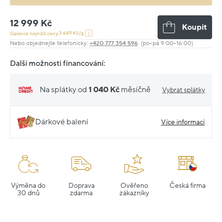
12 999 Kč
Koupit
3 649 Kč/g
Garance nejnižší ceny:
Nebo objednejte telefonicky:
+420 777 354 596
(po–pá 9:00–16:00)
Další možnosti financování:
Na splátky od
1 040 Kč
měsíčně
Vybrat splátky
Dárkové balení
Více informací
Výměna do
Doprava
Ověřeno
Česká firma
30 dnů
zdarma
zákazníky