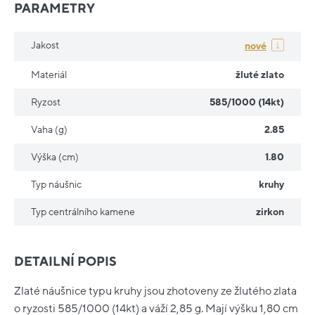
PARAMETRY
Jakost
nové
Materiál
žluté zlato
Ryzost
585/1000 (14kt)
Vaha (g)
2.85
Výška (cm)
1.80
Typ náušnic
kruhy
Typ centrálního kamene
zirkon
DETAILNÍ POPIS
Zlaté náušnice typu kruhy jsou zhotoveny ze žlutého zlata
o ryzosti 585/1000 (14kt) a váží 2,85 g. Mají výšku 1,80 cm