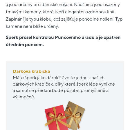
a jsou určeny pro dámské nošení. Náušnice jsou osazeny
tmavými kameny, které tvoří elegantní ozdobnou linii.
Zapínání je typu klobu, což zajišťuje pohodlné nošení. Typ
kamene není blíže určený.
Šperk prošel kontrolou Puncovního úřadu a je opatřen
úředním puncem.
Dárková krabička
Máte šperk jako dárek? Zvolte jednu z našich
dárkových krabiček, díky které šperk lépe vynikne
a samotné předání bude působit promyšleně a
výjimečně.