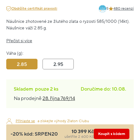
Obdržíte certifikát pravosti
5
480 recenzí
Náušnice zhotovené ze žlutého zlata o ryzosti 585/1000 (14kt).
Náušnice váží 2.85 g.
Přečíst si více
Váha (g):
2.85
2.95
Skladem
pouze
2 ks
Doručíme do: 10.08.
Na prodejně
28. října 769/14
Přihlaste se
a získejte výhody Zlaton Clubu
10 399 Kč
-20% kód:
SRPEN20
Koupit s kódem
ušetříte 2 600 Kč