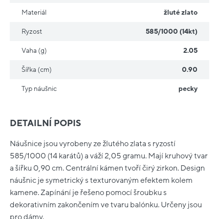
Materiál
žluté zlato
Ryzost
585/1000 (14kt)
Vaha (g)
2.05
Šířka (cm)
0.90
Typ náušnic
pecky
DETAILNÍ POPIS
Náušnice jsou vyrobeny ze žlutého zlata s ryzostí
585/1000 (14 karátů) a váží 2,05 gramu. Mají kruhový tvar
a šířku 0,90 cm. Centrální kámen tvoří čirý zirkon. Design
náušnic je symetrický s texturovaným efektem kolem
kamene. Zapínání je řešeno pomocí šroubku s
dekorativním zakončením ve tvaru balónku. Určeny jsou
pro dámy.