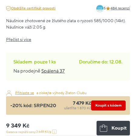
Obdržíte certifikát pravosti
5
484 recenzí
Náušnice zhotovené ze žlutého zlata o ryzosti 585/1000 (14kt).
Náušnice váží 2.05 g.
Přečíst si více
Skladem
pouze
1 ks
Doručíme do: 12.08.
Na prodejně
Spálená 37
Přihlaste se
a získejte výhody Zlaton Clubu
7 479 Kč
-20% kód:
SRPEN20
Koupit s kódem
ušetříte 1 870 Kč
9 349 Kč
Koupit
3 648 Kč/g
Garance nejnižší ceny: