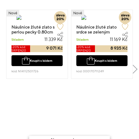
Nové
Nové
sleva
sleva
20%
20%
Náušnice žluté zlato s
Náušnice žluté zlato
perlou pecky 0.80cm
srdce se zeleným
2.45g
kamenem 1cm 2.45g
11 339 Kč
11 169 Kč
Skladem
Skladem
-20% kód:
-20% kód:
9 071 Kč
8 935 Kč
SRPEN20
SRPEN20
Koupit s kódem
Koupit s kódem
kód: N14112501726
kód: 000170711249