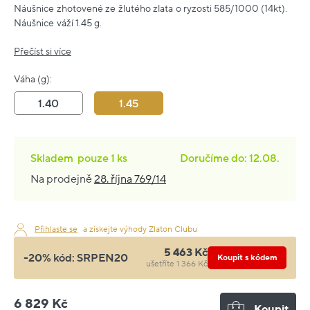
Náušnice zhotovené ze žlutého zlata o ryzosti 585/1000 (14kt).
Náušnice váží 1.45 g.
Přečíst si více
Váha (g):
1.40
1.45
Skladem
pouze
1 ks
Doručíme do: 12.08.
Na prodejně
28. října 769/14
Přihlaste se
a získejte výhody Zlaton Clubu
5 463 Kč
-20% kód:
SRPEN20
Koupit s kódem
ušetříte 1 366 Kč
6 829 Kč
Koupit