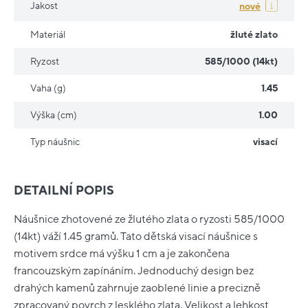
Jakost
nové
Materiál
žluté zlato
Ryzost
585/1000 (14kt)
Vaha (g)
1.45
Výška (cm)
1.00
Typ náušnic
visací
DETAILNÍ POPIS
Náušnice zhotovené ze žlutého zlata o ryzosti 585/1000
(14kt) váží 1.45 gramů. Tato dětská visací náušnice s
motivem srdce má výšku 1 cm a je zakončena
francouzským zapínáním. Jednoduchý design bez
drahých kamenů zahrnuje zaoblené linie a precizně
zpracovaný povrch z lesklého zlata. Velikost a lehkost