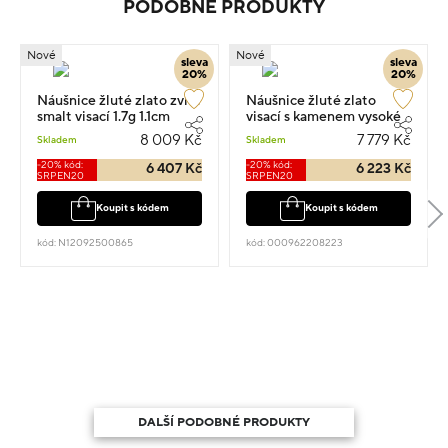
PODOBNÉ PRODUKTY
Nové
Nové
sleva
sleva
20%
20%
Náušnice žluté zlato zvíře
Náušnice žluté zlato
smalt visací 1.7g 1.1cm
visací s kamenem vysoké
1.2cm 1.65g
8 009 Kč
7 779 Kč
Skladem
Skladem
-20% kód:
-20% kód:
6 407 Kč
6 223 Kč
SRPEN20
SRPEN20
Koupit s kódem
Koupit s kódem
kód: N12092500865
kód: 000962208223
DALŠÍ PODOBNÉ PRODUKTY