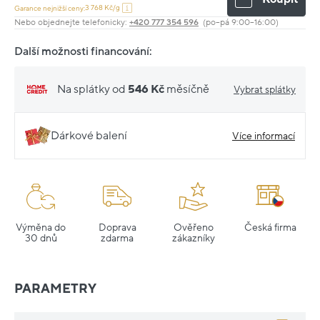
3 768 Kč/g
Garance nejnižší ceny:
Nebo objednejte telefonicky:
+420 777 354 596
(po–pá 9:00–16:00)
Další možnosti financování:
Na splátky od
546 Kč
měsíčně
Vybrat splátky
Dárkové balení
Více informací
Výměna do
Doprava
Ověřeno
Česká firma
30 dnů
zdarma
zákazníky
PARAMETRY