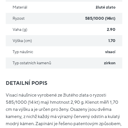
Materiál
žluté zlato
Ryzost
585/1000 (14kt)
Vaha (g)
2.90
Výška (cm)
1.70
Typ náušnic
visací
Typ ostatních kamenů
zirkon
DETAILNÍ POPIS
Visací náušnice vyrobené ze žlutého zlata o ryzosti
585/1000 (14 kt) mají hmotnost 2,90 g. Klenot měří 1,70
cm na výšku a je určen pro ženy. Osazeny jsou dvěma
kameny, z nichž každý má výrazný červený odstín a kulatý
modrý kámen. Zapínání je řešeno patentovým způsobem,