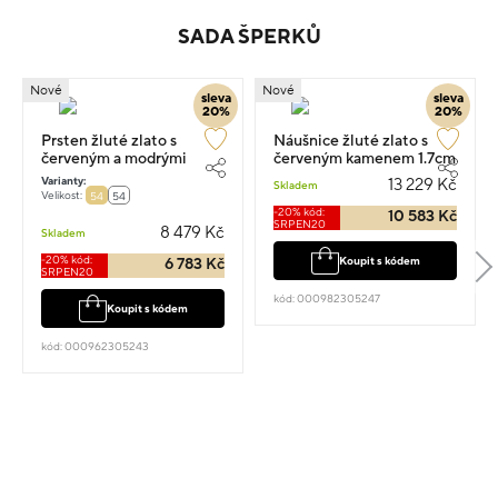
SADA ŠPERKŮ
Nové
Nové
sleva
sleva
20%
20%
Prsten žluté zlato s
Náušnice žluté zlato s
červeným a modrými
červeným kamenem 1.7cm
kameny vel.54 1.8g
2.9g
Varianty:
13 229 Kč
Skladem
Velikost:
54
54
-20% kód:
10 583 Kč
SRPEN20
8 479 Kč
Skladem
-20% kód:
Koupit s kódem
6 783 Kč
SRPEN20
kód: 000982305247
Koupit s kódem
kód: 000962305243