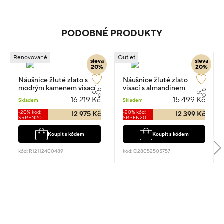
PODOBNÉ PRODUKTY
Renovované
Outlet
sleva
sleva
20%
20%
Náušnice žluté zlato s
Náušnice žluté zlato
modrým kamenem visací
visací s almandinem
5.1g 2.7cm
osazené zirkony 2cm 4.1g
16 219 Kč
15 499 Kč
Skladem
Skladem
-20% kód:
-20% kód:
12 975 Kč
12 399 Kč
SRPEN20
SRPEN20
Koupit s kódem
Koupit s kódem
kód: R12112400489
kód: O28052505757