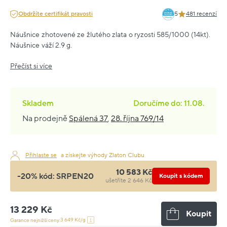
Obdržíte certifikát pravosti
5
481 recenzí
Náušnice zhotovené ze žlutého zlata o ryzosti 585/1000 (14kt).
Náušnice váží 2.9 g.
Přečíst si více
Skladem
Doručíme do: 11.08.
Na prodejně
Spálená 37
,
28. října 769/14
Přihlaste se
a získejte výhody Zlaton Clubu
10 583 Kč
-20% kód:
SRPEN20
Koupit s kódem
ušetříte 2 646 Kč
13 229 Kč
Koupit
3 649 Kč/g
Garance nejnižší ceny: