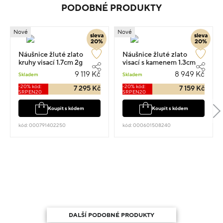
PODOBNÉ PRODUKTY
Nové
Nové
sleva
sleva
20%
20%
Náušnice žluté zlato
Náušnice žluté zlato
kruhy visací 1.7cm 2g
visací s kamenem 1.3cm
1.9g
9 119 Kč
8 949 Kč
Skladem
Skladem
-20% kód:
-20% kód:
7 295 Kč
7 159 Kč
SRPEN20
SRPEN20
Koupit s kódem
Koupit s kódem
kód: 000791402250
kód: 000601508240
DALŠÍ PODOBNÉ PRODUKTY