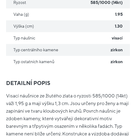
Ryzost
585/1000 (14kt)
Vaha (g)
1.95
Výška (cm)
1.30
Typ náušnic
visací
Typ centrálního kamene
zirkon
Typ ostatních kamenů
zirkon
DETAILNÍ POPIS
Visací náušnice ze žlutého zlata o ryzosti 585/1000 (14kt)
váží 1,95 g a mají výšku 1,3 cm. Jsou určeny pro ženy a mají
zapínání ve tvaru kloubových kruhů. Povrch náušnic je
zdoben kameny, které vytvářejí dekorativní motiv
barevným a třpytivým osazením v několika řadách. Typ
kamene není blíže určený. Konstrukce a výzdoba dodávají