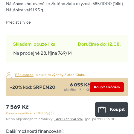
Náušnice zhotovené ze žlutého zlata o ryzosti 585/1000 (14kt).
Náušnice váží 1.95 g.
Přečíst si více
Skladem
pouze
1 ks
Doručíme do: 12.08.
Na prodejně
28. října 769/14
Přihlaste se
a získejte výhody Zlaton Clubu
6 055 Kč
-20% kód:
SRPEN20
Koupit s kódem
ušetříte 1 514 Kč
7 569 Kč
Koupit
3 105 Kč/g
Garance nejnižší ceny:
Nebo objednejte telefonicky:
+420 777 354 596
(po–pá 9:00–16:00)
Další možnosti financování: