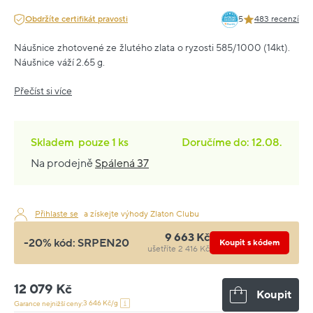
Obdržíte certifikát pravosti
5
483 recenzí
Náušnice zhotovené ze žlutého zlata o ryzosti 585/1000 (14kt).
Náušnice váží 2.65 g.
Přečíst si více
Skladem
pouze
1 ks
Doručíme do: 12.08.
Na prodejně
Spálená 37
Přihlaste se
a získejte výhody Zlaton Clubu
9 663 Kč
-20% kód:
SRPEN20
Koupit s kódem
ušetříte 2 416 Kč
12 079 Kč
Koupit
3 646 Kč/g
Garance nejnižší ceny: