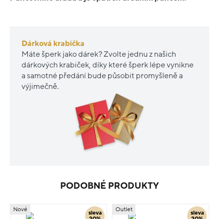
Dárková krabička
Máte šperk jako dárek? Zvolte jednu z našich
dárkových krabiček, díky které šperk lépe vynikne
a samotné předání bude působit promyšleně a
výjimečně.
PODOBNÉ PRODUKTY
Nové
Outlet
sleva
sleva
20%
20%