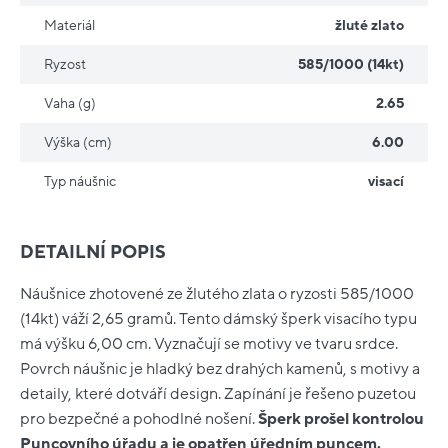
Materiál
žluté zlato
Ryzost
585/1000 (14kt)
Vaha (g)
2.65
Výška (cm)
6.00
Typ náušnic
visací
DETAILNÍ POPIS
Náušnice zhotovené ze žlutého zlata o ryzosti 585/1000
(14kt) váží 2,65 gramů. Tento dámský šperk visacího typu
má výšku 6,00 cm. Vyznačují se motivy ve tvaru srdce.
Povrch náušnic je hladký bez drahých kamenů, s motivy a
detaily, které dotváří design. Zapínání je řešeno puzetou
pro bezpečné a pohodlné nošení.
Šperk prošel kontrolou
Puncovního úřadu a je opatřen úředním puncem.