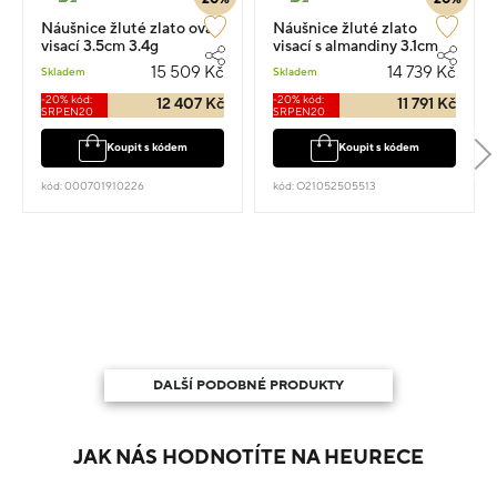
Náušnice žluté zlato ovál
Náušnice žluté zlato
visací 3.5cm 3.4g
visací s almandiny 3.1cm
3.9g
15 509 Kč
14 739 Kč
Skladem
Skladem
-20% kód:
-20% kód:
12 407 Kč
11 791 Kč
SRPEN20
SRPEN20
Koupit s kódem
Koupit s kódem
kód: 000701910226
kód: O21052505513
DALŠÍ PODOBNÉ PRODUKTY
JAK NÁS HODNOTÍTE NA HEURECE