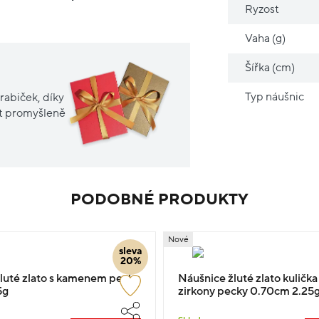
Ryzost
Vaha (g)
Šířka (cm)
Typ náušnic
rabiček, díky
it promyšleně
PODOBNÉ PRODUKTY
Nové
sleva
20%
luté zlato s kamenem pecky
Náušnice žluté zlato kuličk
5g
zirkony pecky 0.70cm 2.25