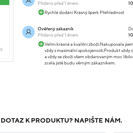
Přidáno před 1 dnem
1
Rychlé dodání Krásný šperk Přehlednost
Do
Ověřený zákazník
Přidáno před 1 dnem
1
Velmi krásné a kvalitní zboží.Nakupovala js
vždy s maximální spokojeností.Produkt vždy o
a vždy se zboží všem obdarovaným moc líbilo.
zcela jistě budu věrným zákazníkem.
 DOTAZ K PRODUKTU? NAPIŠTE NÁM.