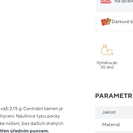
Na splát
Dárkové b
Výměna do
30 dnů
PARAMETR
váží 2,15 g. Centrální kámen je
Jakost
uchycení. Náušnice typu pecky
ké nošení, bez dalších drahých
Materiál
patřen úředním puncem.