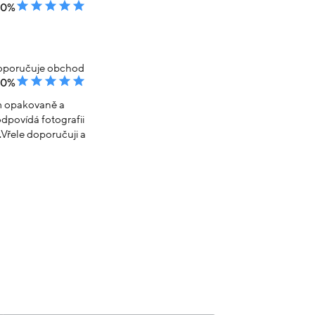
00%
poručuje obchod
00%
em opakovaně a
dpovídá fotografii
Vřele doporučuji a