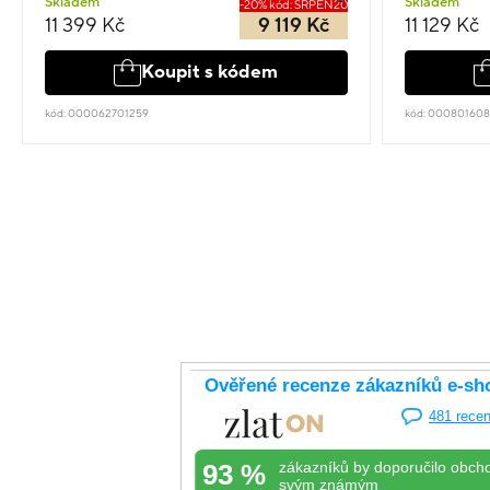
Skladem
Skladem
-20% kód: SRPEN20
11 399 Kč
9 119 Kč
11 129 Kč
Koupit s kódem
kód: 000062701259
kód: 00080160