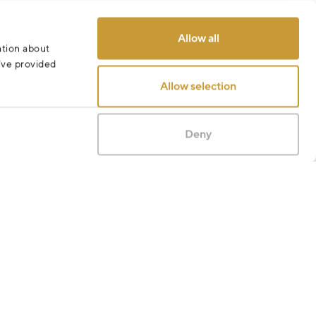
Allow all
ation about
u’ve provided
Allow selection
Deny