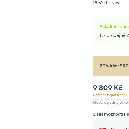
Přečíst si více
Skladem
pou
Na prodejně
2
-20% kód:
SRP
9 809 Kč
Garance nejnižší ceny:
Nebo objednejte tel
Další možnosti fi