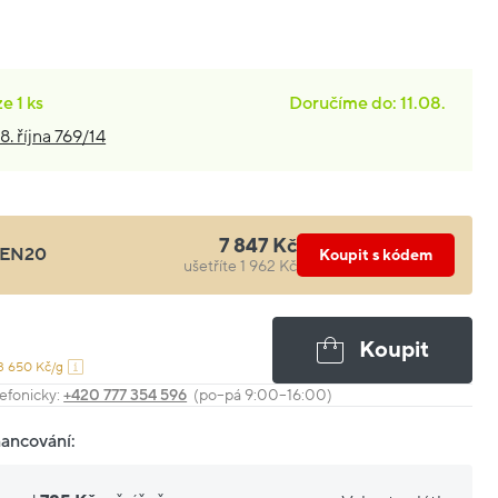
ze
1 ks
Doručíme do: 11.08.
8. října 769/14
7 847 Kč
EN20
Koupit s kódem
ušetříte 1 962 Kč
Koupit
3 650 Kč/g
efonicky:
+420 777 354 596
(po–pá 9:00–16:00)
nancování: