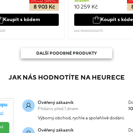
Skladem
-20% kód: SRPEN20
-20
8 903 Kč
10 259 Kč
Koupit s kódem
Koupit s kód
8245
kód: N06022602275
DALŠÍ PODOBNÉ PRODUKTY
JAK NÁS HODNOTÍTE NA HEURECE
Do
Ověřený zákazník
Přidáno před 1 dnem
1
Výborný obchod, rychle a spolehlivě dodání.
Do
Ověřený zákazník