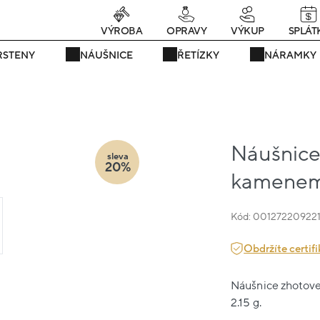
Právě teď! - 20 % na vše! Kód: SRPEN20
25 dní : 1h : 30m : 43s
VÝROBA
OPRAVY
VÝKUP
SPLÁT
RSTENY
NÁUŠNICE
ŘETÍZKY
NÁRAMKY
Náušnice 
sleva
20%
kamenem 
Kód: 00127220922
Obdržíte certifi
Náušnice zhotoven
2.15 g.