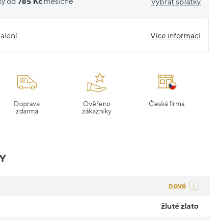
ky od
785 Kč
měsíčně
Vybrat splátky
alení
Více informací
Doprava
Ověřeno
Česká firma
zdarma
zákazníky
Y
nové
žluté zlato