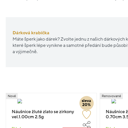
Dárková krabička
Máte šperk jako dárek? Zvolte jednu z našich dárkových k
které šperk lépe vynikne a samotné předání bude působ
a výjimečně.
Nové
Renovované
sleva
20%
Náušnice žluté zlato se zirkony
Náušnice ž
vel.1.00cm 2.5g
0.70cm 3.