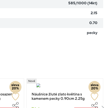
585/1000 (14kt)
2.15
0.70
pecky
Nové
sleva
sleva
20%
20%
a osazené
Náušnice žluté zlato květina s
g
kamenem pecky 0.90cm 2.25g