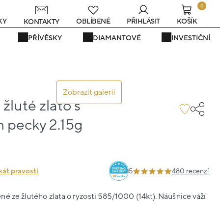
0
KY
OBLÍBENÉ
PŘIHLÁSIT
KOŠÍK
KONTAKTY
PŘÍVĚSKY
DIAMANTOVÉ
INVESTIČNÍ
Zobrazit galerii
žluté zlato s
pecky 2.15g
1
kát pravosti
5
480 recenzí
é ze žlutého zlata o ryzosti 585/1000 (14kt). Náušnice váží