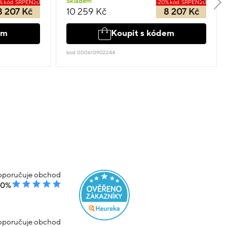
Skladem
% kód: SRPEN20
-20% kód: SRPEN20
8 207 Kč
10 259 Kč
8 207 Kč
em
Koupit s kódem
kód: 000610902244
poručuje obchod
00%
poručuje obchod