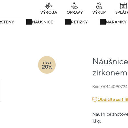
rávě teď! - 20 % na vše! Kód: SRPEN20
22 dní : 14h : 21m : 20s
VÝROBA
OPRAVY
VÝKUP
SPLÁT
RSTENY
NÁUŠNICE
ŘETÍZKY
NÁRAMKY
Náušnice 
sleva
20%
zirkonem 
Kód: 00144090724
Obdržíte certifi
Náušnice zhotoven
1.1 g.