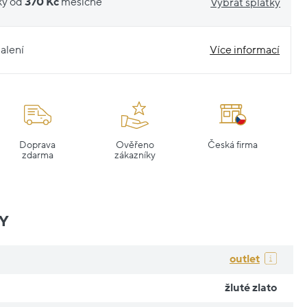
ky od
370 Kč
měsíčně
Vybrat splátky
alení
Více informací
Doprava
Ověřeno
Česká firma
zdarma
zákazníky
Y
outlet
žluté zlato