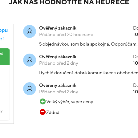
JAK NÁS HODNOTÍTE NA HEURECE
Do
Ověřený zákazník
Přidáno před 20 hodinami
1
S objednávkou som bola spokojná. Odporúčam.
Do
Ověřený zákazník
Přidáno před 2 dny
1
Rychlé doručení, dobrá komunikace s obchode
Do
Ověřený zákazník
Přidáno před 2 dny
1
Velký výběr, super ceny
Žádná