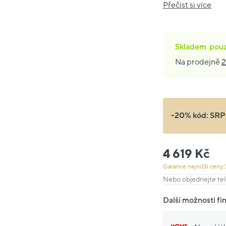
Přečíst si více
Skladem
pou
Na prodejně
2
-20% kód:
SRP
4 619 Kč
Garance nejnižší ceny:
Nebo objednejte tel
Další možnosti fi