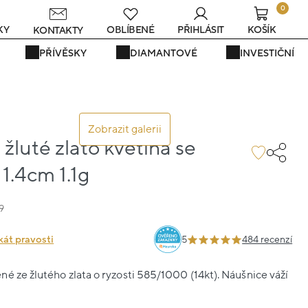
0
KY
OBLÍBENÉ
PŘIHLÁSIT
KOŠÍK
KONTAKTY
PŘÍVĚSKY
DIAMANTOVÉ
INVESTIČNÍ
Zobrazit galerii
žluté zlato květina se
1.4cm 1.1g
9
kát pravosti
5
484 recenzí
é ze žlutého zlata o ryzosti 585/1000 (14kt). Náušnice váží