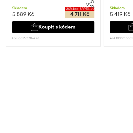
Skladem
Skladem
-20% kód: SRPEN20
5 889 Kč
4 711 Kč
5 419 Kč
Koupit s kódem
kód: 001651706228
kód: 00001300