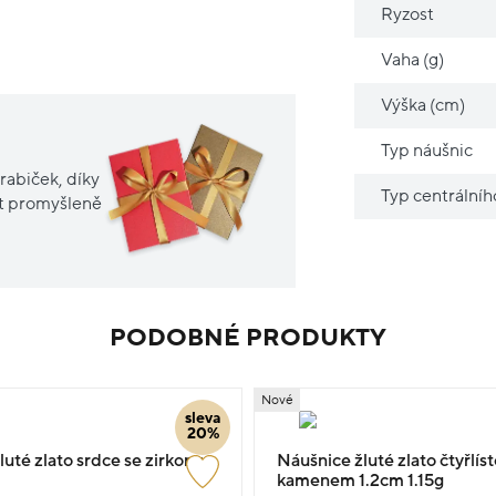
Ryzost
Vaha (g)
Výška (cm)
Typ náušnic
rabiček, díky
Typ centrální
it promyšleně
PODOBNÉ PRODUKTY
Nové
sleva
20%
uté zlato srdce se zirkony
Náušnice žluté zlato čtyřlíst
kamenem 1.2cm 1.15g