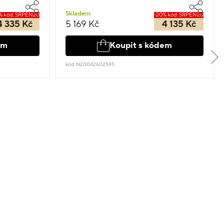
Skladem
% kód: SRPEN20
-20% kód: SRPEN20
4 335 Kč
5 169 Kč
4 135 Kč
em
Koupit s kódem
kód: N20042602595