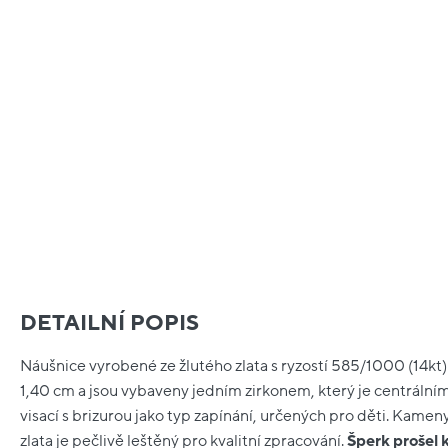
DETAILNÍ POPIS
Náušnice vyrobené ze žlutého zlata s ryzostí 585/1000 (14kt) 
1,40 cm a jsou vybaveny jedním zirkonem, který je centráln
visací s brizurou jako typ zapínání, určených pro děti. Kamen
zlata je pečlivě leštěný pro kvalitní zpracování.
Šperk prošel 