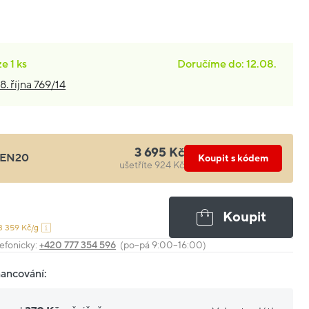
ze
1 ks
Doručíme do: 12.08.
8. října 769/14
3 695 Kč
EN20
Koupit s kódem
ušetříte 924 Kč
Koupit
3 359 Kč/g
efonicky:
+420 777 354 596
(po–pá 9:00–16:00)
nancování: