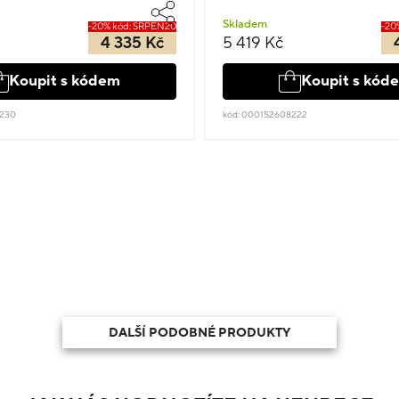
Skladem
-20% kód: SRPEN20
-20
4 335 Kč
5 419 Kč
Koupit s kódem
Koupit s kód
1230
kód: 000152608222
DALŠÍ PODOBNÉ PRODUKTY