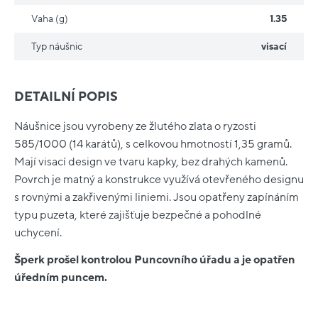
Vaha (g)
1.35
Typ náušnic
visací
DETAILNÍ POPIS
Náušnice jsou vyrobeny ze žlutého zlata o ryzosti
585/1000 (14 karátů), s celkovou hmotností 1,35 gramů.
Mají visací design ve tvaru kapky, bez drahých kamenů.
Povrch je matný a konstrukce využívá otevřeného designu
s rovnými a zakřivenými liniemi. Jsou opatřeny zapínáním
typu puzeta, které zajišťuje bezpečné a pohodlné
uchycení.
Šperk prošel kontrolou Puncovního úřadu a je opatřen
úředním puncem.