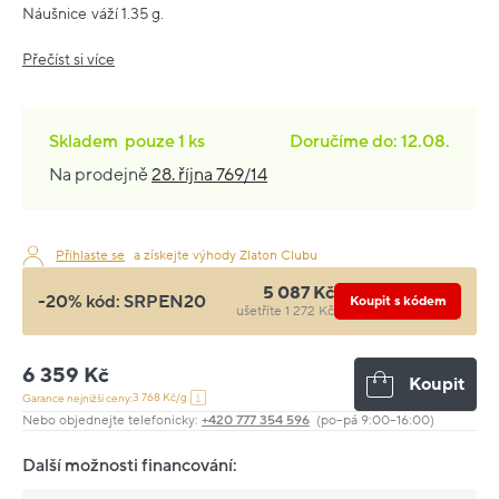
Náušnice váží 1.35 g.
Přečíst si více
Skladem
pouze
1 ks
Doručíme do: 12.08.
Na prodejně
28. října 769/14
Přihlaste se
a získejte výhody Zlaton Clubu
5 087 Kč
-20% kód:
SRPEN20
Koupit s kódem
ušetříte 1 272 Kč
6 359 Kč
Koupit
3 768 Kč/g
Garance nejnižší ceny:
Nebo objednejte telefonicky:
+420 777 354 596
(po–pá 9:00–16:00)
Další možnosti financování: