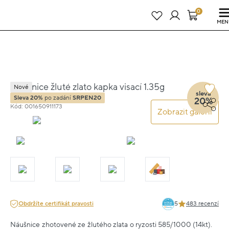
Právě teď! - 20 % na vše! Kód: SRPEN20
23 dní : 16h : 08m : 48s
0
MEN
Náušnice žluté zlato kapka visací 1.35g
Nové
sleva
Sleva 20%
po zadání
SRPEN20
20%
Kód: 001650911173
Zobrazit galerii
Obdržíte certifikát pravosti
5
483 recenzí
Náušnice zhotovené ze žlutého zlata o ryzosti 585/1000 (14kt).