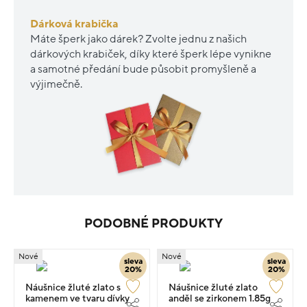
Dárková krabička
Máte šperk jako dárek? Zvolte jednu z našich
dárkových krabiček, díky které šperk lépe vynikne
a samotné předání bude působit promyšleně a
výjimečně.
PODOBNÉ PRODUKTY
Nové
Nové
sleva
sleva
20%
20%
Náušnice žluté zlato s
Náušnice žluté zlato
kamenem ve tvaru dívky
anděl se zirkonem 1.85g