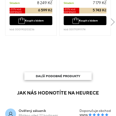
2.3cm 1.75g
2.3cm
8 249 Kč
7 179 Kč
Skladem
Skladem
-20% kód:
-20% kód:
6 599 Kč
5 743 Kč
SRPEN20
SRPEN20
Koupit s kódem
Koupit s kódem
kód: 000190203236
kód: 001710911174
DALŠÍ PODOBNÉ PRODUKTY
JAK NÁS HODNOTÍTE NA HEURECE
Ověřený zákazník
Doporučuje obchod
Přidáno před 22 hodinami
100%