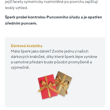
jejíž facety symetricky rozmístěné po povrchu zajišťují
lesklý vzhled.
Šperk prošel kontrolou Puncovního úřadu a je opatřen
úředním puncem.
Dárková krabička
Máte šperk jako dárek? Zvolte jednu z našich
dárkových krabiček, díky které šperk lépe vynikne
a samotné předání bude působit promyšleně a
výjimečně.