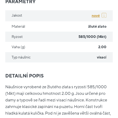
PARAMETRY
Jakost
nové
Materiál
žluté zlato
Ryzost
585/1000 (14kt)
Vaha (g)
2.00
Typ náušnic
visací
DETAILNÍ POPIS
Náušnice vyrobené ze žlutého zlata s ryzostí 585/1000
(14kt) mají celkovou hmotnost 2.00 g. Jsou určené pro
damy a typově se řadí mezi visací náušnice. Konstrukce
zahrnuje klasické zapínání na puzetu. Horní část tvoří
hladká kulatá kulička. Pod ní je zavěšena větší oválná část,