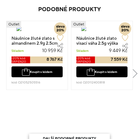
PODOBNÉ PRODUKTY
Outlet
Outlet
sleva
sleva
20%
20%
Náušnice žluté zlato s
Náušnice žluté zlato
almandinem 2.9g 2.5cm
visací váha 2.5g výška
1.6cm
10 959 Kč
9 449 Kč
Skladem
Skladem
-20% kód:
-20% kód:
8 767 Kč
7 559 Kč
SRPEN20
SRPEN20
Koupit s kódem
Koupit s kódem
kód: O21052505516
kód: O20112400818
DALŠÍ PODOBNÉ PRODUKTY