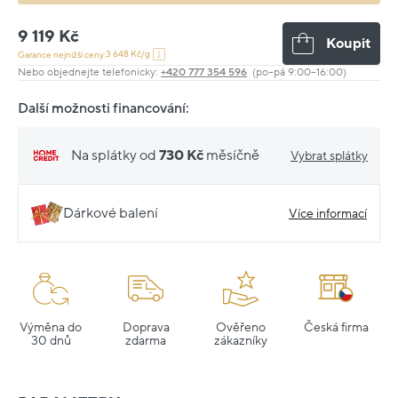
9 119 Kč
Koupit
3 648 Kč/g
Garance nejnižší ceny:
Nebo objednejte telefonicky:
+420 777 354 596
(po–pá 9:00–16:00)
Další možnosti financování:
Na splátky od
730 Kč
měsíčně
Vybrat splátky
Dárkové balení
Více informací
Výměna do
Doprava
Ověřeno
Česká firma
30 dnů
zdarma
zákazníky