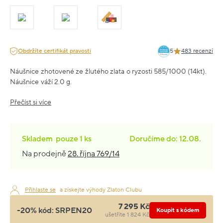
Obdržíte certifikát pravosti
5
483 recenzí
Náušnice zhotovené ze žlutého zlata o ryzosti 585/1000 (14kt).
Náušnice váží 2.0 g.
Přečíst si více
Skladem
pouze
1 ks
Doručíme do: 12.08.
Na prodejně
28. října 769/14
Přihlaste se
a získejte výhody Zlaton Clubu
7 295 Kč
-20% kód:
SRPEN20
Koupit s kódem
ušetříte 1 824 Kč