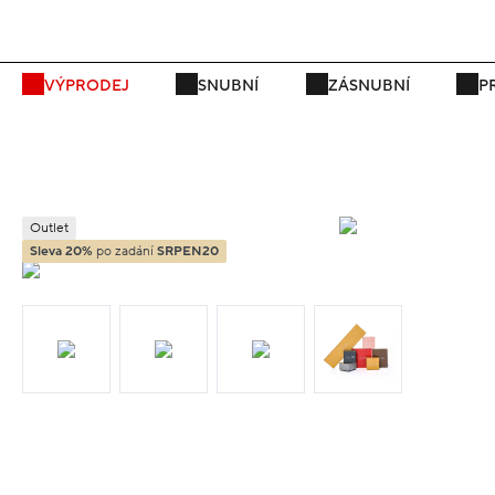
P
VÝPRODEJ
SNUBNÍ
ZÁSNUBNÍ
P
Outlet
Sleva 20%
po zadání
SRPEN20