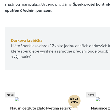
snadnou manipulaci. Určeno pro dámy.
Šperk prošel kontro
opatřen úředním puncem.
Dárková krabička
Máte šperk jako dárek? Zvolte jednu z našich dárkových k
které šperk lépe vynikne a samotné předání bude působ
a výjimečně.
Nové
Nové
sleva
20%
Náušnice žluté zlato květina se zirkony
Náušnice žl