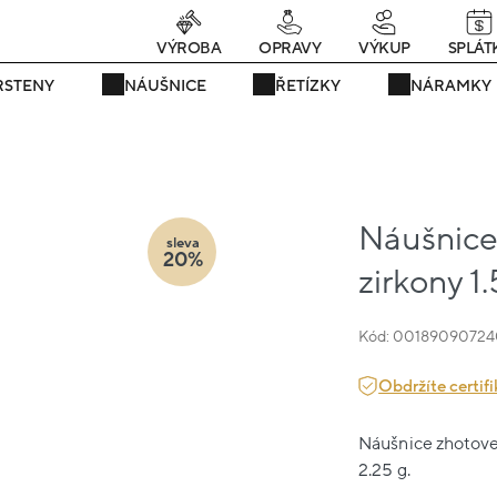
rávě teď! - 20 % na vše! Kód: SRPEN20
23 dní : 9h : 26m : 54s
VÝROBA
OPRAVY
VÝKUP
SPLÁT
RSTENY
NÁUŠNICE
ŘETÍZKY
NÁRAMKY
Náušnice 
sleva
20%
zirkony 1
Kód: 0018909072
Obdržíte certifi
Náušnice zhotoven
2.25 g.