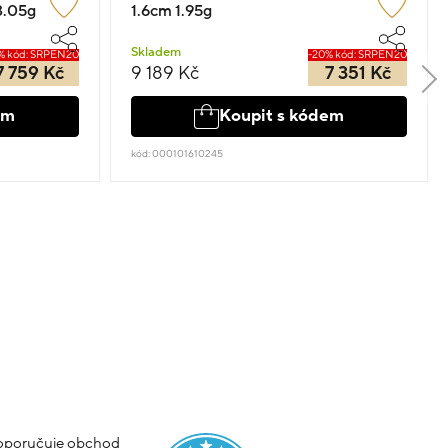
3.05g
1.6cm 1.95g
Skladem
% kód: SRPEN20
-20% kód: SRPEN20
7 759 Kč
9 189 Kč
7 351 Kč
em
Koupit s kódem
kód: 000101610245
poručuje obchod