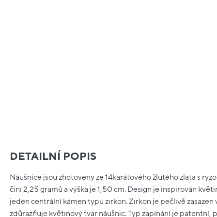
DETAILNÍ POPIS
Náušnice jsou zhotoveny ze 14karátového žlutého zlata s ryz
činí 2,25 gramů a výška je 1,50 cm. Design je inspirován kv
jeden centrální kámen typu zirkon. Zirkon je pečlivě zasazen
zdůrazňuje květinový tvar náušnic. Typ zapínání je patentní, 