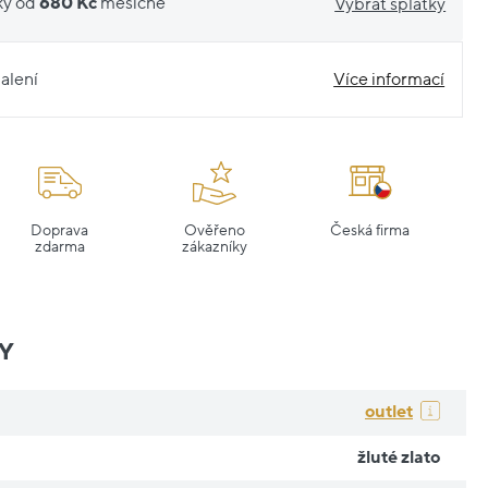
ky od
680 Kč
měsíčně
Vybrat splátky
alení
Více informací
Doprava
Ověřeno
Česká firma
zdarma
zákazníky
Y
outlet
žluté zlato