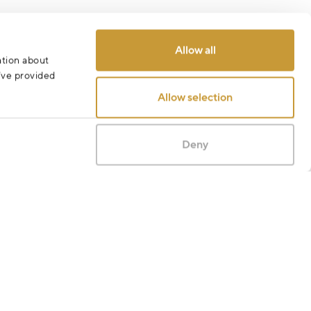
Allow all
ation about
u’ve provided
Allow selection
Deny