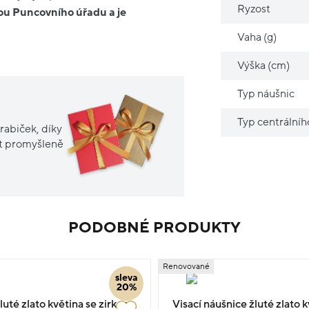
Ryzost
lou Puncovního úřadu a je
Vaha (g)
Výška (cm)
Typ náušnic
Typ centrální
rabiček, díky
it promyšleně
PODOBNÉ PRODUKTY
Renovované
sleva
20%
uté zlato květina se zirkony
Visací náušnice žluté zlato k