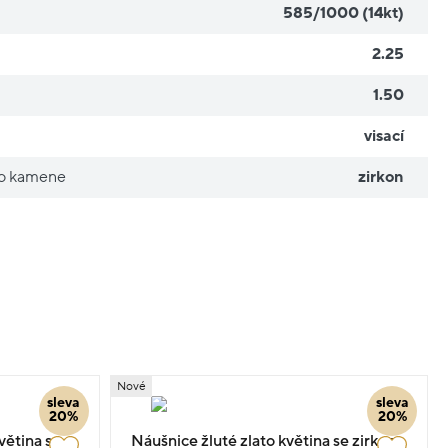
585/1000 (14kt)
2.25
1.50
visací
ho kamene
zirkon
Nové
sleva
sleva
20%
20%
větina s
Náušnice žluté zlato květina se zirkony