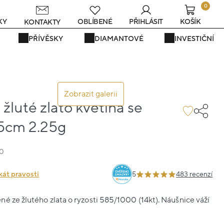
0
KY
OBLÍBENÉ
PŘIHLÁSIT
KOŠÍK
KONTAKTY
PŘÍVĚSKY
DIAMANTOVÉ
INVESTIČNÍ
Zobrazit galerii
žluté zlato květina se
.5cm 2.25g
40
kát pravosti
5
483 recenzí
é ze žlutého zlata o ryzosti 585/1000 (14kt). Náušnice váží