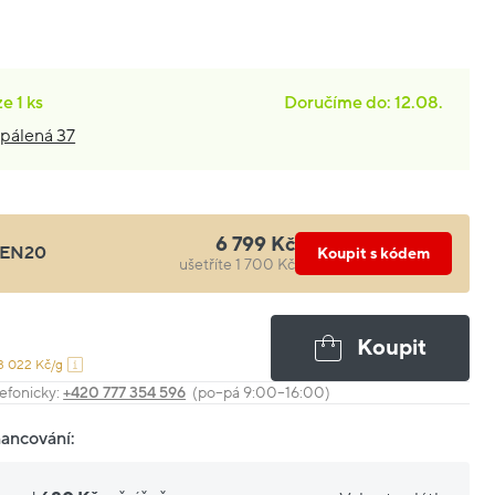
ze
1 ks
Doručíme do: 12.08.
pálená 37
6 799 Kč
EN20
Koupit s kódem
ušetříte 1 700 Kč
Koupit
3 022 Kč/g
efonicky:
+420 777 354 596
(po–pá 9:00–16:00)
nancování: