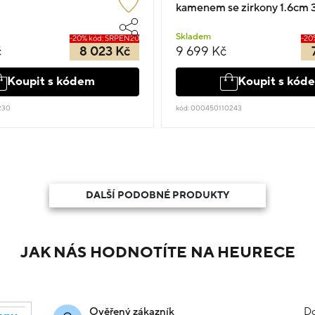
kamenem se zirkony 1.6cm 
Skladem
-20% kód: SRPEN20
-20
č
8 023 Kč
9 699 Kč
Koupit s kódem
Koupit s kód
230
kód: 000450110243
DALŠÍ PODOBNÉ PRODUKTY
JAK NÁS HODNOTÍTE NA HEURECE
Do
Ověřený zákazník