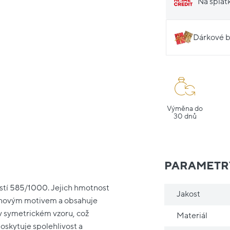
Na splát
Dárkové b
Výměna do
30 dnů
PARAMETR
ostí 585/1000. Jejich hmotnost
Jakost
ětinovým motivem a obsahuje
 v symetrickém vzoru, což
Materiál
poskytuje spolehlivost a