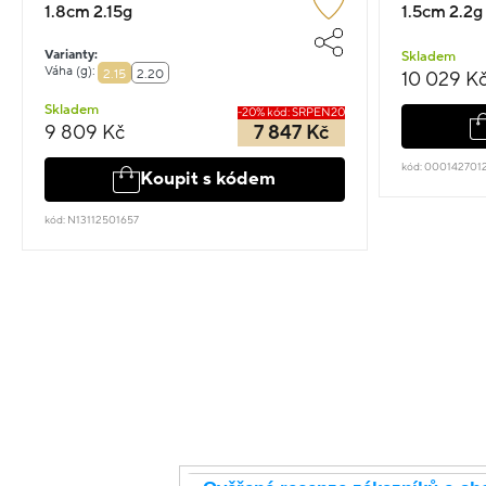
1.8cm 2.15g
1.5cm 2.2g
Varianty:
Skladem
Váha (g):
2.15
2.20
10 029 K
Skladem
-20% kód: SRPEN20
9 809 Kč
7 847 Kč
kód: 000142701
Koupit s kódem
kód: N13112501657