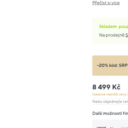
Přečíst si více
Skladem
pou
Na prodejně
S
-20% kód:
SRP
8 499 Kč
Garance nejnižší ceny:
Nebo objednejte tel
Další možnosti fi