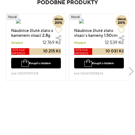
PODOBNÉ PRODUKTY
Nové
Nové
sleva
sleva
20%
20%
Náušnice žluté zlato s
Náušnice žluté zlato
kamenem visací 2.8g
visací s kameny 1.50cm
2.75g
12 769 Kč
12 539 Kč
Skladem
Skladem
-20% kód:
-20% kód:
10 215 Kč
10 031 Kč
SRPEN20
SRPEN20
Koupit s kódem
Koupit s kódem
kód: 000570911218
kód: 000672508224