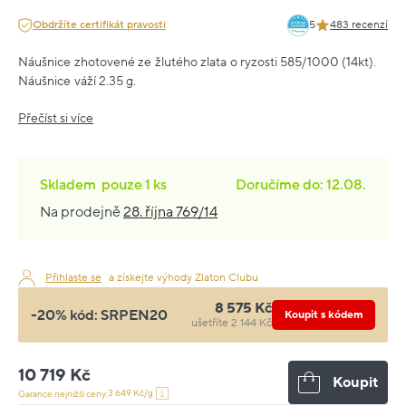
Obdržíte certifikát pravosti
5
483 recenzí
Náušnice zhotovené ze žlutého zlata o ryzosti 585/1000 (14kt).
Náušnice váží 2.35 g.
Přečíst si více
Skladem
pouze
1 ks
Doručíme do: 12.08.
Na prodejně
28. října 769/14
Přihlaste se
a získejte výhody Zlaton Clubu
8 575 Kč
-20% kód:
SRPEN20
Koupit s kódem
ušetříte 2 144 Kč
10 719 Kč
Koupit
3 649 Kč/g
Garance nejnižší ceny: