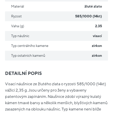
Materiál
žluté zlato
Ryzost
585/1000 (14kt)
Vaha (g)
2.35
Typ náušnic
visací
Typ centrálního kamene
zirkon
Typ ostatních kamenů
zirkon
DETAILNÍ POPIS
Visací náušnice ze žlutého zlata o ryzosti 585/1000 (14kt)
vážící 2,35 g. Jsou určeny pro ženy a vybaveny
patentovým zapínáním. Náušnice zdobí výrazný kulatý
kámen tmavé barvy a několik menších, blyštivých kamenů
zasazených na oblouku náušnic. Typ kamene není blíže