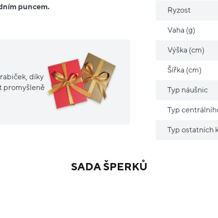
ředním puncem.
Ryzost
Vaha (g)
Výška (cm)
Šířka (cm)
rabiček, díky
it promyšleně
Typ náušnic
Typ centrální
Typ ostatních
SADA ŠPERKŮ