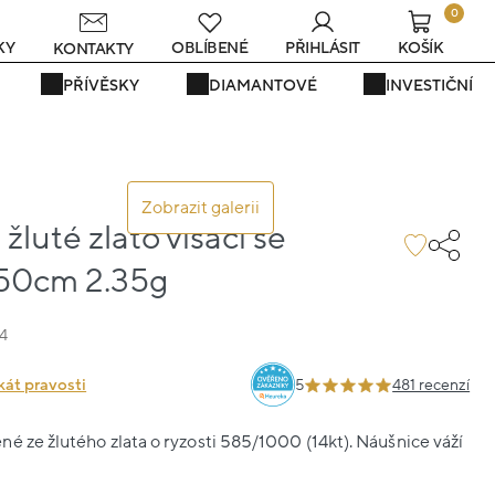
0
s
KY
OBLÍBENÉ
PŘIHLÁSIT
KOŠÍK
KONTAKTY
PŘÍVĚSKY
DIAMANTOVÉ
INVESTIČNÍ
Zobrazit galerii
žluté zlato visací se
.50cm 2.35g
4
kát pravosti
5
481 recenzí
é ze žlutého zlata o ryzosti 585/1000 (14kt). Náušnice váží