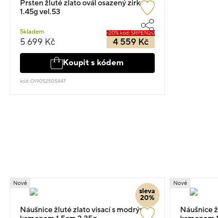
Prsten žluté zlato ovál osazený zirkony
1.45g vel.53
Skladem
-20% kód: SRPEN20
5 699 Kč
4 559 Kč
Koupit s kódem
kód: O19052505447
Nové
Nové
sleva
20%
Náušnice žluté zlato visací s modrým
Náušnice žl